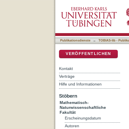
Aufbau und Erprobung ein
DSpace Repositorium (Manakin b
Publikationsdienste
→
TOBIAS-lib - Publik
VERÖFFENTLICHEN
Kontakt
Verträge
Hilfe und Informationen
Stöbern
Mathematisch-
Naturwissenschaftliche
Fakultät
Erscheinungsdatum
Autoren