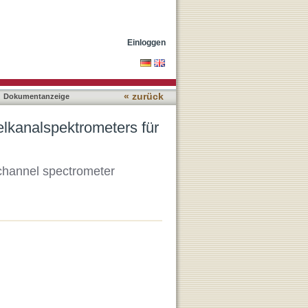
ekundärelektronen
Einloggen
« zurück
Dokumentanzeige
lkanalspektrometers für
ichannel spectrometer