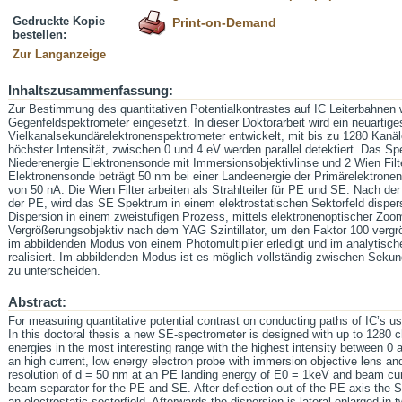
Gedruckte Kopie
Print-on-Demand
bestellen:
Zur Langanzeige
Inhaltszusammenfassung:
Zur Bestimmung des quantitativen Potentialkontrastes auf IC Leiterbahnen 
Gegenfeldspektrometer eingesetzt. In dieser Doktorarbeit wird ein neuartige
Vielkanalsekundärelektronenspektrometer entwickelt, mit bis zu 1280 Kanä
höchster Intensität, zwischen 0 und 4 eV werden parallel detektiert. Das Sp
Niederenergie Elektronensonde mit Immersionsobjektivlinse und 2 Wien Filter
Elektronensonde beträgt 50 nm bei einer Landeenergie der Primärelektrone
von 50 nA. Die Wien Filter arbeiten als Strahlteiler für PE und SE. Nach d
der PE, wird das SE Spektrum in einem elektrostatischen Sektorfeld dispers
Dispersion in einem zweistufigen Prozess, mittels elektronenoptischer Zoo
Vergrößerungsobjektiv nach dem YAG Szintillator, um den Faktor 100 verg
im abbildenden Modus von einem Photomultiplier erledigt und im analytis
realisiert. Im abbildenden Modus ist es möglich vollständig zwischen Seku
zu unterscheiden.
Abstract:
For measuring quantitative potential contrast on conducting paths of IC’s usu
In this doctoral thesis a new SE-spectrometer is designed with up to 1280 ch
energies in the most interesting range with the highest intensity between 0 a
an high current, low energy electron probe with immersion objective lens an
resolution of d = 50 nm at an PE landing energy of E0 = 1keV and beam curr
beam-separator for the PE and SE. After deflection out of the PE-axis the 
an electrostatic sectorfield. Afterwards the dispersion is lateral enlarged i