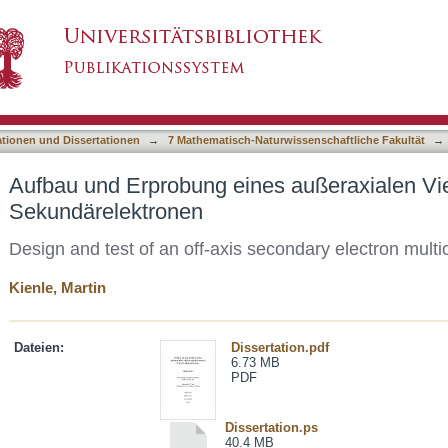
es außeraxialen Vielkanalspektrometers für S
asiert)
ationen und Dissertationen
→
7 Mathematisch-Naturwissenschaftliche Fakultät
→
Aufbau und Erprobung eines außeraxialen Vie
Sekundärelektronen
Design and test of an off-axis secondary electron mult
Kienle, Martin
Dateien:
Dissertation.pdf
6.73 MB
PDF
Dissertation.ps
40.4 MB