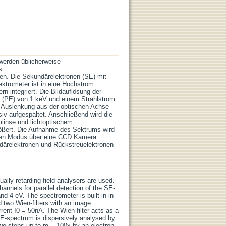
werden üblicherweise
s
len. Die Sekundärelektronen (SE) mit
ektrometer ist in eine Hochstrom
n integriert. Die Bildauflösung der
n (PE) von 1 keV und einem Strahlstrom
er Auslenkung aus der optischen Achse
iv aufgespaltet. Anschließend wird die
mlinse und lichtoptischem
rößert. Die Aufnahme des Sektrums wird
chen Modus über eine CCD Kamera
ndärelektronen und Rückstreuelektronen
ally retarding field analysers are used.
annels for parallel detection of the SE-
nd 4 eV. The spectrometer is built-in in
d two Wien-filters with an image
ent I0 = 50nA. The Wien-filter acts as a
SE-spectrum is dispersively analysed by
n two steps up to m = 100x by an electron