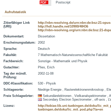
Postscript
Aufrufstatistik
Zitierfähiger Link
http://nbn-resolving.de/urn:nbn:de:bsz:21-opus
(URI):
http://hdl.handle.net/10900/48436
http://nbn-resolving.org/urn:nbn:de:bsz:21-dsp
Dokumentart:
Dissertation
Erscheinungsdatum:
2002
Sprache:
Deutsch
Fakultät:
7 Mathematisch-Naturwissenschaftliche Fakultät
Fachbereich:
Sonstige - Mathematik und Physik
Gutachter:
Plies, Erich
Tag der mündl.
2002-11-08
Prüfung:
DDC-Klassifikation:
530 - Physik
Schlagworte:
Niedrige Energie , Rasterelektronenmikroskop , El
Freie Schlagwörter:
Sekundärelektronen , Vielkanalspektrometer , 
Secondary Electron Spectrometer , off-axis ,
Lizenz:
http://tobias-lib.uni-tuebingen.de/doku/lic_mi
tuebingen.de/doku/lic_mit_pod.php?la=en