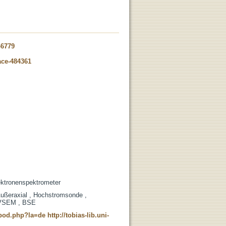
-6779
ace-484361
ektronenspektrometer
Außeraxial , Hochstromsonde ,
 LVSEM , BSE
t_pod.php?la=de
http://tobias-lib.uni-