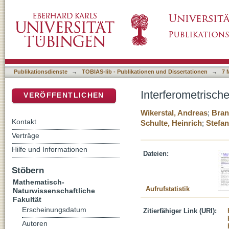
Interferometrisches Biosensor-System
DSpace Repositorium (Manakin basiert)
Publikationsdienste
→
TOBIAS-lib - Publikationen und Dissertationen
→
7 
Interferometrisc
VERÖFFENTLICHEN
Wikerstal, Andreas
;
Bran
Kontakt
Schulte, Heinrich
;
Stefan
Verträge
Hilfe und Informationen
Dateien:
Stöbern
Mathematisch-
Aufrufstatistik
Naturwissenschaftliche
Fakultät
Erscheinungsdatum
Zitierfähiger Link (URI):
Autoren