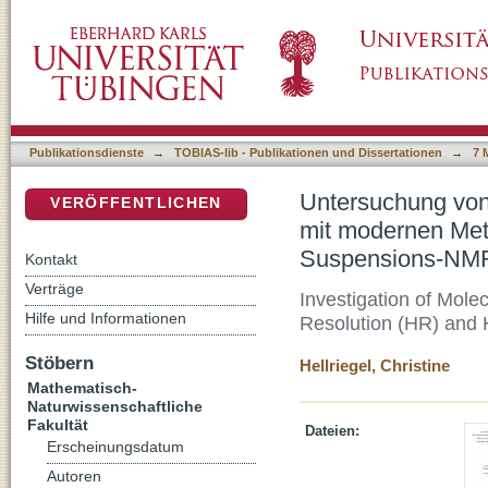
Untersuchung von molekularen Erkennungsp
DSpace Repositorium (Manakin basiert)
High-Resolution- (HR) und HR-MAS-Suspen
Publikationsdienste
→
TOBIAS-lib - Publikationen und Dissertationen
→
7 
Untersuchung von
VERÖFFENTLICHEN
mit modernen Met
Suspensions-NMR
Kontakt
Verträge
Investigation of Mole
Hilfe und Informationen
Resolution (HR) an
Stöbern
Hellriegel, Christine
Mathematisch-
Naturwissenschaftliche
Fakultät
Dateien:
Erscheinungsdatum
Autoren