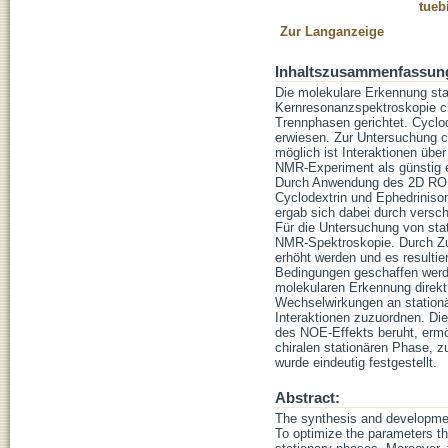
tueb
Zur Langanzeige
Inhaltszusammenfassun
Die molekulare Erkennung sta
Kernresonanzspektroskopie cha
Trennphasen gerichtet. Cyclod
erwiesen. Zur Untersuchung c
möglich ist Interaktionen üb
NMR-Experiment als günstig e
Durch Anwendung des 2D ROE
Cyclodextrin und Ephedriniso
ergab sich dabei durch versc
Für die Untersuchung von sta
NMR-Spektroskopie. Durch Zug
erhöht werden und es resultie
Bedingungen geschaffen werde
molekularen Erkennung direkt 
Wechselwirkungen an stationä
Interaktionen zuzuordnen. Di
des NOE-Effekts beruht, ermög
chiralen stationären Phase, 
wurde eindeutig festgestellt.
Abstract:
The synthesis and development
To optimize the parameters t