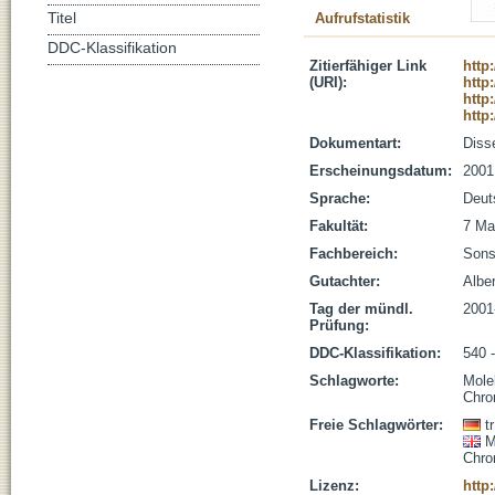
Titel
Aufrufstatistik
DDC-Klassifikation
Zitierfähiger Link
http
(URI):
http
http
http
Dokumentart:
Disse
Erscheinungsdatum:
2001
Sprache:
Deut
Fakultät:
7 Ma
Fachbereich:
Sons
Gutachter:
Alber
Tag der mündl.
2001
Prüfung:
DDC-Klassifikation:
540 
Schlagworte:
Mole
Chro
Freie Schlagwörter:
t
M
Chro
Lizenz:
http