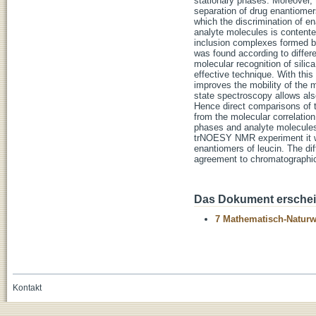
stationary phases. Moreover, 
separation of drug enantiomers
which the discrimination of en
analyte molecules is content
inclusion complexes formed be
was found according to differen
molecular recognition of sil
effective technique. With thi
improves the mobility of the 
state spectroscopy allows als
Hence direct comparisons of 
from the molecular correlation
phases and analyte molecules 
trNOESY NMR experiment it wa
enantiomers of leucin. The dif
agreement to chromatographic
Das Dokument erschein
7 Mathematisch-Naturwi
Kontakt