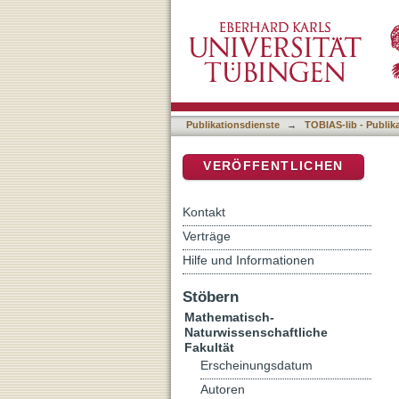
Über den Einfluss des Saue
DSpace Repositorium (Manakin b
Filmen pi-konjugierter Ve
Publikationsdienste
→
TOBIAS-lib - Publik
VERÖFFENTLICHEN
Kontakt
Verträge
Hilfe und Informationen
Stöbern
Mathematisch-
Naturwissenschaftliche
Fakultät
Erscheinungsdatum
Autoren