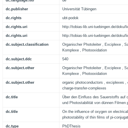
dc.language.iso
de
dc.publisher
Universität Tübingen
dc.rights
ubt-podok
dc.rights.uri
http://tobias-lib.uni-tuebingen.de/doku
dc.rights.uri
http://tobias-lib.uni-tuebingen.de/doku
dc.subject.classification
Organischer Photoleiter , Exciplexe , Sa
Komplexe , Photooxidation
dc.subject.ddc
540
dc.subject.other
Organischer Photoleiter , Exciplexe , Sa
Komplexe , Photooxidation
dc.subject.other
organic photoconductors , exciplexes , 
charge-transfer-complexes
dc.title
Über den Einfluss des Sauerstoffs auf di
und Photostabilität von dünnen Filmen p
dc.title
On the influence of oxygen on electrica
photostability of thin films of pi-conju
dc.type
PhDThesis