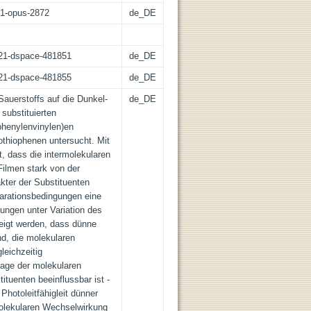
:21-opus-2872
de_DE
z:21-dspace-481851
de_DE
z:21-dspace-481855
de_DE
Sauerstoffs auf die Dunkel-
de_DE
 substituierten
phenylenvinylen)en
othiophenen untersucht. Mit
, dass die intermolekularen
ilmen stark von der
kter der Substituenten
parationsbedingungen eine
ungen unter Variation des
eigt werden, dass dünne
nd, die molekularen
leichzeitig
Lage der molekularen
ituenten beeinflussbar ist -
 Photoleitfähigleit dünner
molekularen Wechselwirkung