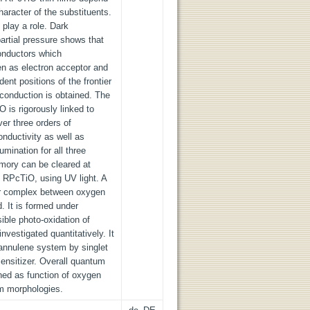
aracter of the substituents.
 play a role. Dark
partial pressure shows that
onductors which
n as electron acceptor and
ent positions of the frontier
 conduction is obtained. The
O is rigorously linked to
ver three orders of
nductivity as well as
umination for all three
mory can be cleared at
f RPcTiO, using UV light. A
er complex between oxygen
. It is formed under
sible photo-oxidation of
nvestigated quantitatively. It
 annulene system by singlet
nsitizer. Overall quantum
ned as function of oxygen
lm morphologies.