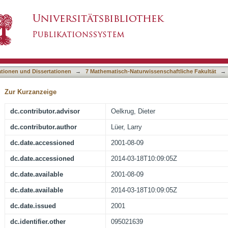
rstoffs auf die elektrische Leitfähigkeit und P
asiert)
rbindungen
ationen und Dissertationen
→
7 Mathematisch-Naturwissenschaftliche Fakultät
→
Zur Kurzanzeige
dc.contributor.advisor
Oelkrug, Dieter
dc.contributor.author
Lüer, Larry
dc.date.accessioned
2001-08-09
dc.date.accessioned
2014-03-18T10:09:05Z
dc.date.available
2001-08-09
dc.date.available
2014-03-18T10:09:05Z
dc.date.issued
2001
dc.identifier.other
095021639