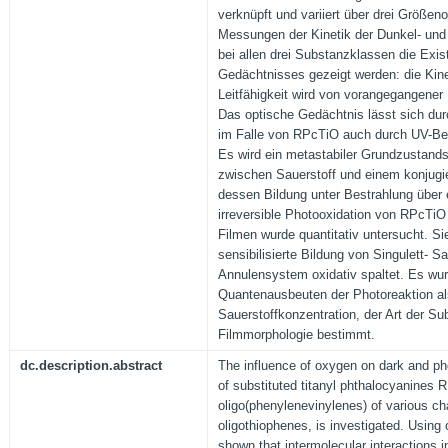
verknüpft und variiert über drei Größe
Messungen der Kinetik der Dunkel- und 
bei allen drei Substanzklassen die Exi
Gedächtnisses gezeigt werden: die Kinet
Leitfähigkeit wird von vorangegangener 
Das optische Gedächtnis lässt sich du
im Falle von RPcTiO auch durch UV-Bes
Es wird ein metastabiler Grundzustand
zwischen Sauerstoff und einem konjugie
dessen Bildung unter Bestrahlung über e
irreversible Photooxidation von RPcTi
Filmen wurde quantitativ untersucht. Si
sensibilisierte Bildung von Singulett- S
Annulensystem oxidativ spaltet. Es wur
Quantenausbeuten der Photoreaktion al
Sauerstoffkonzentration, der Art der Su
Filmmorphologie bestimmt.
dc.description.abstract
The influence of oxygen on dark and pho
of substituted titanyl phthalocyanines 
oligo(phenylenevinylenes) of various ch
oligothiophenes, is investigated. Using o
shown that intermolecular interactions 