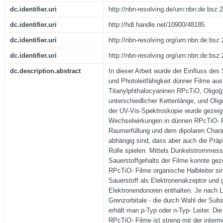
dc.identifier.uri
http://nbn-resolving.de/urn:nbn:de:bsz
dc.identifier.uri
http://hdl.handle.net/10900/48185
dc.identifier.uri
http://nbn-resolving.org/urn:nbn:de:bs
dc.identifier.uri
http://nbn-resolving.org/urn:nbn:de:bs
dc.description.abstract
In dieser Arbeit wurde der Einfluss des 
und Photoleitfähigkeit dünner Filme aus
Titanylphthalocyaninen RPcTiO, Oligo(
unterschiedlicher Kettenlänge, und Olig
der UV-Vis-Spektroskopie wurde gezeigt
Wechselwirkungen in dünnen RPcTiO- F
Raumerfüllung und dem dipolaren Chara
abhängig sind, dass aber auch die Prä
Rolle spielen. Mittels Dunkelstrommess
Sauerstoffgehalts der Filme konnte gez
RPcTiO- Filme organische Halbleiter si
Sauerstoff als Elektronenakzeptor und g
Elektronendonoren enthalten. Je nach 
Grenzorbitale - die durch Wahl der Subst
erhält man p-Typ oder n-Typ- Leiter. Die
RPcTiO- Filme ist streng mit der inter