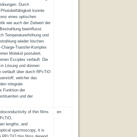
nordnungen. Durch
Photoleitfähigkeit konnte
stenz eines optischen
ik wie auch der Zielwert der
Bestrahlung beeinflusst.
rch Temperaturerhöhung und
trahlung wieder löschen.
s-Charge-Transfer-Komplex
rten Molekül postuliert,
inen Exciplex verläuft. Die
O in Lösung und dünnen
e verläuft über durch RPcTiO
auerstoff, welcher das
den integrale
s Funktion der
bstituenten und der
toconductivity of thin films
en
RPcTiO,
ain lengths, and
ptical spectroscopy, it is
in RPcTiO thin films depend