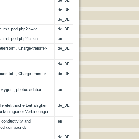
de_DE
de_DE
de_DE
/lic_mit_pod.php?la=de
de_DE
/lic_mit_pod.php?la=en
en
uerstoff , Charge-transfer-
de_DE
de_DE
uerstoff , Charge-transfer-
de_DE
oxygen , photooxidation ,
en
e elektrische Leitfähigkeit
de_DE
i-konjugierter Verbindungen
l conductivity and
en
gated compounds
de_DE