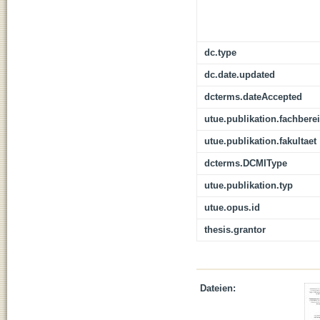
dc.type
dc.date.updated
dcterms.dateAccepted
utue.publikation.fachbere
utue.publikation.fakultaet
dcterms.DCMIType
utue.publikation.typ
utue.opus.id
thesis.grantor
Dateien: