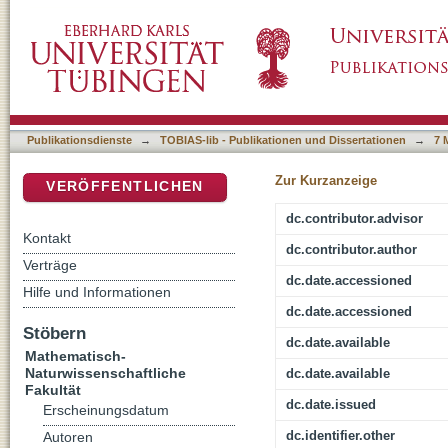
Totalsynthesen von R-(-)-Argentilacton, S-(+)
DSpace Repositorium (Manakin basiert)
Acetylosmundalacton as-Triazin-, Trithiocarbo
aus Zucker-Templaten
Publikationsdienste
→
TOBIAS-lib - Publikationen und Dissertationen
→
7 
Zur Kurzanzeige
VERÖFFENTLICHEN
dc.contributor.advisor
Kontakt
dc.contributor.author
Verträge
dc.date.accessioned
Hilfe und Informationen
dc.date.accessioned
Stöbern
dc.date.available
Mathematisch-
Naturwissenschaftliche
dc.date.available
Fakultät
dc.date.issued
Erscheinungsdatum
dc.identifier.other
Autoren