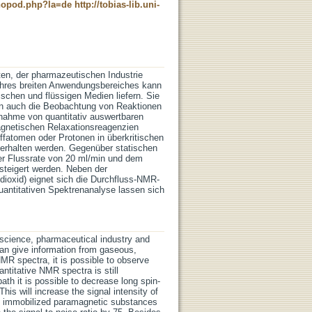
t-nopod.php?la=de
http://tobias-lib.uni-
en, der pharmazeutischen Industrie
 ihres breiten Anwendungsbereiches kann
schen und flüssigen Medien liefern. Sie
n auch die Beobachtung von Reaktionen
fnahme von quantitativ auswertbaren
gnetischen Relaxationsreagenzien
ffatomen oder Protonen in überkritischen
t erhalten werden. Gegenüber statischen
er Flussrate von 20 ml/min und dem
teigert werden. Neben der
dioxid) eignet sich die Durchfluss-NMR-
antitativen Spektrenanalyse lassen sich
 science, pharmaceutical industry and
can give information from gaseous,
NMR spectra, it is possible to observe
antitative NMR spectra is still
th it is possible to decrease long spin-
This will increase the signal intensity of
of immobilized paramagnetic substances