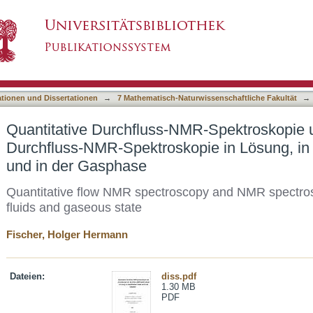
-NMR-Spektroskopie und Anwendungen der Dur
asiert)
in überkritischen Fluiden und in der Gasphase
ationen und Dissertationen
→
7 Mathematisch-Naturwissenschaftliche Fakultät
→
Quantitative Durchfluss-NMR-Spektroskopie
Durchfluss-NMR-Spektroskopie in Lösung, in 
und in der Gasphase
Quantitative flow NMR spectroscopy and NMR spectrosco
fluids and gaseous state
Fischer, Holger Hermann
Dateien:
diss.pdf
1.30 MB
PDF