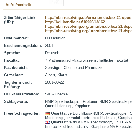
Aufrufstatistik
Zitierfähiger Link
http://nbn-resolving.de/urn:nbn:de:bsz:21-opus
(URI):
http://hdl.handle.net/10900/48162
http://nbn-resolving.org/urn:nbn:de:bsz:21-dsp
http://nbn-resolving.org/urn:nbn:de:bsz:21-dsp
Dokumentart:
Dissertation
Erscheinungsdatum:
2001
Sprache:
Deutsch
Fakultät:
7 Mathematisch-Naturwissenschaftliche Fakultät
Fachbereich:
Sonstige - Chemie und Pharmazie
Gutachter:
Albert, Klaus
Tag der mündl.
2001-03-22
Prüfung:
DDC-Klassifikation:
540 - Chemie
Schlagworte:
NMR-Spektroskopie , Protonen-NMR-Spektroskopie
Quantifizierung , Kopplung
Freie Schlagwörter:
Quantitative Durchfluss-NMR-Spektroskopie ,
Monitoring , Immobilisierte freie Radikale , Gas
Quantitative flow NMR spectroscopy , SFC-NMR 
Immobilized free radicals , Gasphase NMR spectr