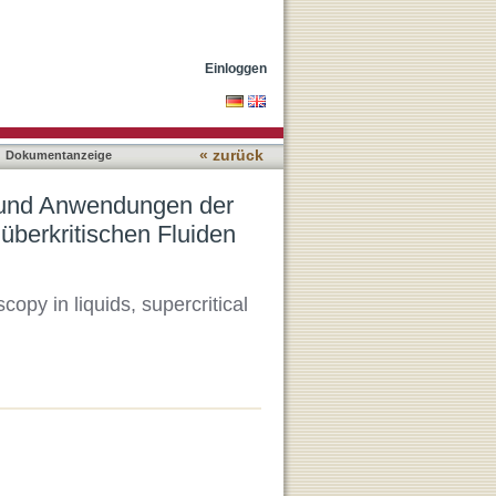
chfluss-NMR-
Einloggen
« zurück
Dokumentanzeige
 und Anwendungen der
überkritischen Fluiden
py in liquids, supercritical