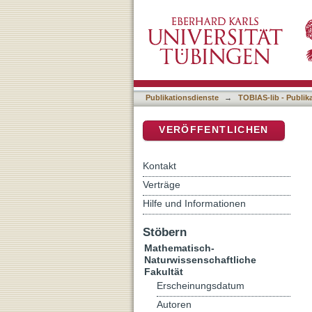
Quantitative Durchfluss
DSpace Repositorium (Manakin b
Spektroskopie in Lösung, 
Publikationsdienste
→
TOBIAS-lib - Publik
VERÖFFENTLICHEN
Kontakt
Verträge
Hilfe und Informationen
Stöbern
Mathematisch-
Naturwissenschaftliche
Fakultät
Erscheinungsdatum
Autoren