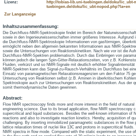
Lizenz:
http://tobias-lib.uni-tuebingen.de/doku/lic_ub
tuebingen.de/doku/lic_ubt-nopod.php?la=en
Zur Langanzeige
Inhaltszusammenfassung:
Die Durchfluss-NMR-Spektroskopie findet im Bereich der Naturwissenschaft
sowie in den Ingenieurwissenschaften immer größeres Interesse. Aufgrund
die Durchfluss-NMR-Spektroskopie Informationen von gasförmigen, überkriti
ermöglicht neben den allgemein bekannten Informationen aus NMR-Spektre
sowie die Untersuchungen von Reaktionskinetiken. Nach wie vor ist die Au
Durchfluss-NMR-Spektren problematisch. Durch das Einbringen von parama
können jedoch die langen Spin-Gitter-Relaxationszeiten, von z.B. Kohlensto
Fluiden, verkürzt und so NMR-Signale mit deutlich erhöhter Signalintensitä
NMR-Spektren kann das Signal-zu-Rausch-Verhältnis im Durchfluss bei ein
Einsatz von paramagnetischen Relaxationsreagenzien um den Faktor 75 ges
Untersuchung von Reaktionen selbst (z.B. Aminen in überkritischem Kohlen
Spektroskopie auch zur Untersuchungen von Reaktionskinetiken. Aus der qu
somit thermodynamische Daten gewinnen.
Abstract:
Flow NMR spectroscopy finds more and more interest in the field of natural
engineering science. Due to its broad application, flow NMR spectroscopy 
supercritical and liquid substances. Besides the well-known information of 
reactions and also to investigate reaction kinetics. Hereby, acquisition of qu
challenging. By inserting immobilized paramagnetic substances in the flow pa
lattice relaxation times of nuclei like 13C and protons in supercritical fluids. 
NMR spectra in flow mode. Compared with the static experiment, the use 