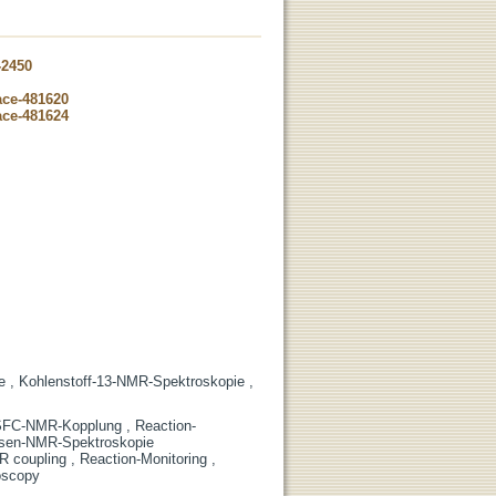
-2450
ace-481620
ace-481624
 , Kohlenstoff-13-NMR-Spektroskopie ,
 SFC-NMR-Kopplung , Reaction-
phasen-NMR-Spektroskopie
coupling , Reaction-Monitoring ,
oscopy