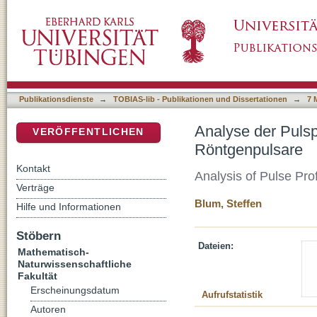
Analyse der Pulsprofile von Hercules X-1 un
DSpace Repositorium (Manakin basiert)
Publikationsdienste
→
TOBIAS-lib - Publikationen und Dissertationen
→
7 
Analyse der Pulsp
VERÖFFENTLICHEN
Röntgenpulsare
Kontakt
Analysis of Pulse Pro
Verträge
Blum, Steffen
Hilfe und Informationen
Stöbern
Dateien:
Mathematisch-
Naturwissenschaftliche
Fakultät
Erscheinungsdatum
Aufrufstatistik
Autoren