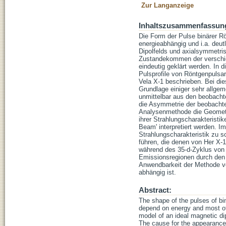
Zur Langanzeige
Inhaltszusammenfassun
Die Form der Pulse binärer Rö
energieabhängig und i.a. deut
Dipolfelds und axialsymmetri
Zustandekommen der verschie
eindeutig geklärt werden. In 
Pulsprofile von Röntgenpulsa
Vela X-1 beschrieben. Bei di
Grundlage einiger sehr allge
unmittelbar aus den beobacht
die Asymmetrie der beobachtet
Analysenmethode die Geometr
ihrer Strahlungscharakteristik
Beam' interpretiert werden. I
Strahlungscharakteristik zu s
führen, die denen von Her X-
während des 35-d-Zyklus von
Emissionsregionen durch den I
Anwendbarkeit der Methode vo
abhängig ist.
Abstract:
The shape of the pulses of bin
depend on energy and most of
model of an ideal magnetic dip
The cause for the appearance 