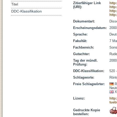
Zitierfähiger Link
http
Titel
(URI):
http
http
DDC-Klassifikation
http
Dokumentart:
Disse
Erscheinungsdatum:
2000
Sprache:
Deut
Fakultät:
7 Ma
Fachbereich:
Sons
Gutachter:
Rude
Tag der mündl.
2000
Prüfung:
DDC-Klassifikation:
520 
Schlagworte:
Rönt
Freie Schlagwörter:
R
Neut
X
Lizenz:
http
tueb
Gedruckte Kopie
bestellen: