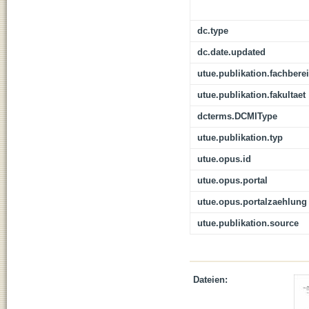
dc.type
dc.date.updated
utue.publikation.fachbere
utue.publikation.fakultaet
dcterms.DCMIType
utue.publikation.typ
utue.opus.id
utue.opus.portal
utue.opus.portalzaehlung
utue.publikation.source
Dateien: