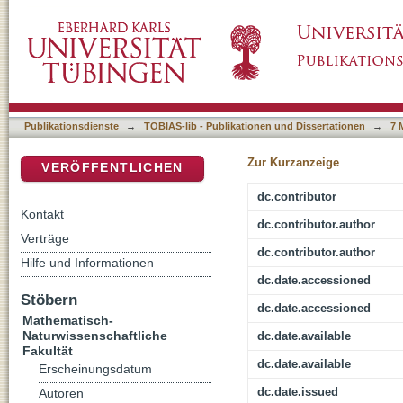
High-Level-Synthese einer ATM-Switch-Steu
DSpace Repositorium (Manakin basiert)
SynopsysTM
Publikationsdienste
→
TOBIAS-lib - Publikationen und Dissertationen
→
7 
Zur Kurzanzeige
VERÖFFENTLICHEN
dc.contributor
Kontakt
dc.contributor.author
Verträge
dc.contributor.author
Hilfe und Informationen
dc.date.accessioned
Stöbern
dc.date.accessioned
Mathematisch-
Naturwissenschaftliche
dc.date.available
Fakultät
dc.date.available
Erscheinungsdatum
dc.date.issued
Autoren