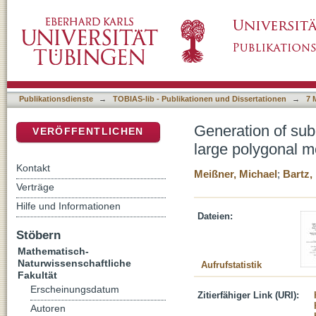
Generation of subdivision : hierarchies for ef
DSpace Repositorium (Manakin basiert)
Publikationsdienste
→
TOBIAS-lib - Publikationen und Dissertationen
→
7 
Generation of subdi
VERÖFFENTLICHEN
large polygonal m
Kontakt
Meißner, Michael
;
Bartz,
Verträge
Hilfe und Informationen
Dateien:
Stöbern
Mathematisch-
Naturwissenschaftliche
Aufrufstatistik
Fakultät
Erscheinungsdatum
Zitierfähiger Link (URI):
Autoren