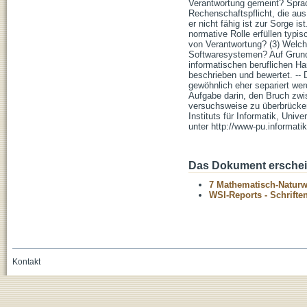
Verantwortung gemeint? Sprac
Rechenschaftspflicht, die aus
er nicht fähig ist zur Sorge 
normative Rolle erfüllen typi
von Verantwortung? (3) Welch
Softwaresystemen? Auf Grund
informatischen beruflichen H
beschrieben und bewertet. --
gewöhnlich eher separiert we
Aufgabe darin, den Bruch zw
versuchsweise zu überbrücken. 
Instituts für Informatik, Uni
unter http://www-pu.informati
Das Dokument erschein
7 Mathematisch-Naturwi
WSI-Reports - Schriften
Kontakt