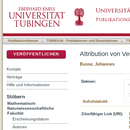
Attribution von Verantwortung durch Metaph
DSpace Repositorium (Manakin basiert)
Publikationsdienste
→
TOBIAS-lib - Publikationen und Dissertationen
→
7 
Attribution von V
VERÖFFENTLICHEN
Busse, Johannes
Kontakt
Verträge
Dateien:
Hilfe und Informationen
Stöbern
Aufrufstatistik
Mathematisch-
Naturwissenschaftliche
Fakultät
Zitierfähiger Link (URI):
Erscheinungsdatum
Autoren