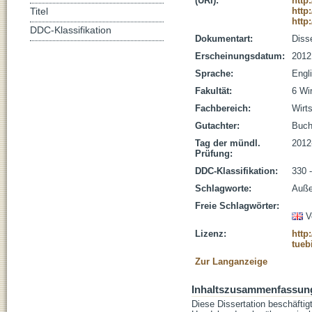
(URI):
http
http
Titel
http
DDC-Klassifikation
Dokumentart:
Disse
Erscheinungsdatum:
2012
Sprache:
Engl
Fakultät:
6 Wi
Fachbereich:
Wirt
Gutachter:
Buch,
Tag der mündl.
2012
Prüfung:
DDC-Klassifikation:
330 -
Schlagworte:
Auße
Freie Schlagwörter:
V
Lizenz:
http
tueb
Zur Langanzeige
Inhaltszusammenfassun
Diese Dissertation beschäfti