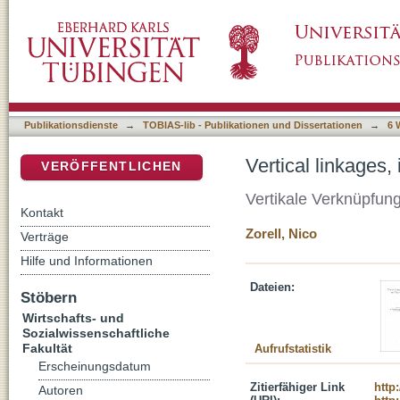
Vertical linkages, international trade, and 
DSpace Repositorium (Manakin basiert)
Publikationsdienste
→
TOBIAS-lib - Publikationen und Dissertationen
→
6 
Vertical linkages
VERÖFFENTLICHEN
Vertikale Verknüpfun
Kontakt
Zorell, Nico
Verträge
Hilfe und Informationen
Dateien:
Stöbern
Wirtschafts- und
Sozialwissenschaftliche
Fakultät
Aufrufstatistik
Erscheinungsdatum
Zitierfähiger Link
http
Autoren