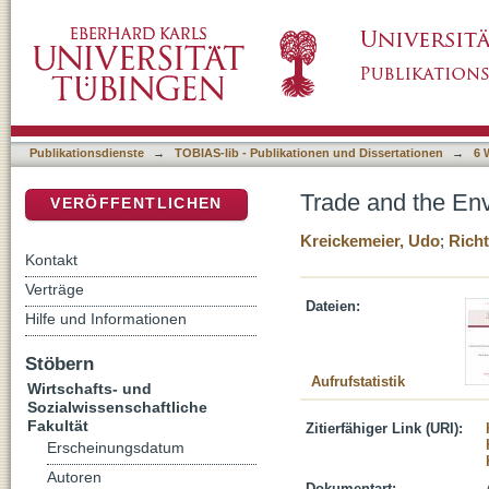
Trade and the Environment: The Role of Fir
DSpace Repositorium (Manakin basiert)
Publikationsdienste
→
TOBIAS-lib - Publikationen und Dissertationen
→
6 
Trade and the Env
VERÖFFENTLICHEN
Kreickemeier, Udo
;
Richt
Kontakt
Verträge
Dateien:
Hilfe und Informationen
Stöbern
Aufrufstatistik
Wirtschafts- und
Sozialwissenschaftliche
Fakultät
Zitierfähiger Link (URI):
Erscheinungsdatum
Autoren
Dokumentart: