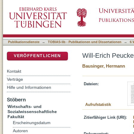
Will-Erich Peuckert (1985-1969)
DSpace Repositorium (Manakin basiert)
Publikationsdienste
→
TOBIAS-lib - Publikationen und Dissertationen
→
6 
Will-Erich Peucke
VERÖFFENTLICHEN
Bausinger, Hermann
Kontakt
Verträge
Dateien:
Hilfe und Informationen
Stöbern
Aufrufstatistik
Wirtschafts- und
Sozialwissenschaftliche
Fakultät
Zitierfähiger Link (URI):
Erscheinungsdatum
Autoren
Dokumentart: