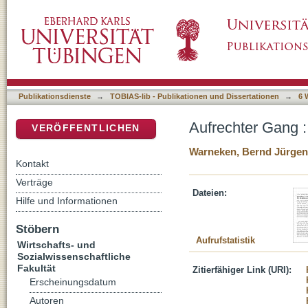
Aufrechter Gang : zur Geschichte eines Körp
DSpace Repositorium (Manakin basiert)
Publikationsdienste
→
TOBIAS-lib - Publikationen und Dissertationen
→
6 
Aufrechter Gang :
VERÖFFENTLICHEN
Warneken, Bernd Jürgen
Kontakt
Verträge
Dateien:
Hilfe und Informationen
Stöbern
Aufrufstatistik
Wirtschafts- und
Sozialwissenschaftliche
Fakultät
Zitierfähiger Link (URI):
Erscheinungsdatum
Autoren