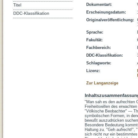
Dokumentart:
Titel
Erscheinungsdatum:
DDC-Klassifikation
Originalveröffentlichung:
Sprache:
Fakultät:
Fachbereich:
DDC-Klassifikation:
Schlagworte:
Lizenz:
Zur Langanzeige
Inhaltszusammenfassun
"Man sah es den aufrechten Ge
Freiheitswillen des erwachte
"Völkische Beobachter" — Tho
symbolischen Formen, in dene
bewußt auszudrücken suchen, 
Besondere Bedeutung kommt da
Haltung zu. "Geh aufrecht!", 
sich nicht nur ein bestimmtes 