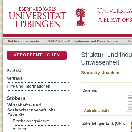
Struktur- und Industriepolitik in einer Welt ko
DSpace Repositorium (Manakin basiert)
Publikationsdienste
→
TOBIAS-lib - Publikationen und Dissertationen
→
6 
Struktur- und Indus
VERÖFFENTLICHEN
Unwissenheit
Kontakt
Starbatty, Joachim
Verträge
Hilfe und Informationen
Dateien:
Stöbern
Wirtschafts- und
Sozialwissenschaftliche
Aufrufstatistik
Fakultät
Erscheinungsdatum
Zitierfähiger Link (URI):
Autoren