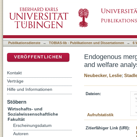
Endogenous merger formation in asymmetric m
DSpace Repositorium (Manakin basiert)
Publikationsdienste
→
TOBIAS-lib - Publikationen und Dissertationen
→
6 
Endogenous merger
VERÖFFENTLICHEN
and welfare analy
Kontakt
Neubecker, Leslie
;
Stadl
Verträge
Hilfe und Informationen
Dateien:
Stöbern
Wirtschafts- und
Sozialwissenschaftliche
Aufrufstatistik
Fakultät
Erscheinungsdatum
Zitierfähiger Link (URI):
Autoren