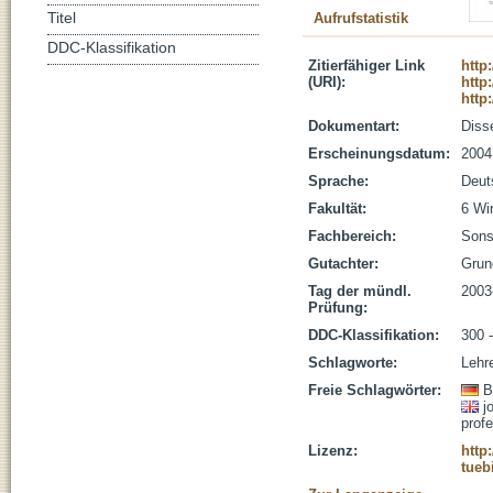
Titel
Aufrufstatistik
DDC-Klassifikation
Zitierfähiger Link
http
(URI):
http
http
Dokumentart:
Disse
Erscheinungsdatum:
2004
Sprache:
Deut
Fakultät:
6 Wi
Fachbereich:
Sons
Gutachter:
Grun
Tag der mündl.
2003
Prüfung:
DDC-Klassifikation:
300 
Schlagworte:
Lehre
Freie Schlagwörter:
B
j
profe
Lizenz:
http
tueb