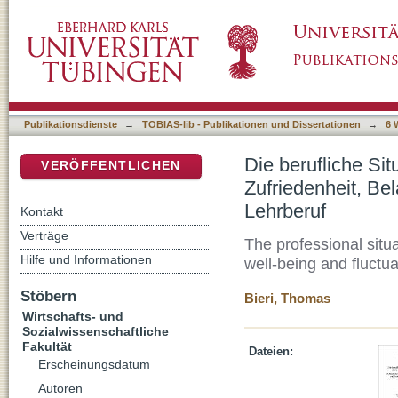
Die berufliche Situation aus der Sicht der L
DSpace Repositorium (Manakin basiert)
und Kündigungen im Lehrberuf
Publikationsdienste
→
TOBIAS-lib - Publikationen und Dissertationen
→
6 
Die berufliche Sit
VERÖFFENTLICHEN
Zufriedenheit, B
Lehrberuf
Kontakt
Verträge
The professional situa
Hilfe und Informationen
well-being and fluctua
Stöbern
Bieri, Thomas
Wirtschafts- und
Sozialwissenschaftliche
Fakultät
Dateien:
Erscheinungsdatum
Autoren