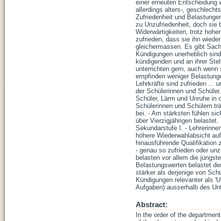
einer erneuten Entscheidung w
allerdings alters-, geschlec
Zufriedenheit und Belastung
zu Unzufriedenheit, doch sie 
Widerwärtigkeiten, trotz hohe
zufrieden, dass sie ihn wiede
gleichermassen. Es gibt Sachv
Kündigungen unerheblich sind.
kündigenden und an ihrer Ste
unterrichten gern, auch wenn 
empfinden weniger Belastungen
Lehrkräfte sind zufrieden ...
der Schülerinnen und Schüler
Schüler, Lärm und Unruhe in d
Schülerinnen und Schülern tr
bei. - Am stärksten fühlen si
über Vierzigjährigen belastet.
Sekundarstufe I. - Lehrerinne
höhere Wiederwahlabsicht auf
hinausführende Qualifikation 
- genau so zufrieden oder un
belasten vor allem die jüngs
Belastungswerten belastet der
stärker als derjenige von Sch
Kündigungen relevanter als 'U
Aufgaben) ausserhalb des Unt
Abstract:
In the order of the departmen