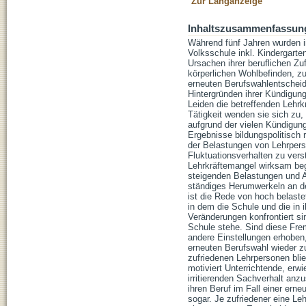
Zur Langanzeige
Inhaltszusammenfassun
Während fünf Jahren wurden i
Volksschule inkl. Kindergart
Ursachen ihrer beruflichen Z
körperlichen Wohlbefinden, z
erneuten Berufswahlentscheid
Hintergründen ihrer Kündigung
Leiden die betreffenden Lehrk
Tätigkeit wenden sie sich zu,
aufgrund der vielen Kündigung
Ergebnisse bildungspolitisch 
der Belastungen von Lehrpers
Fluktuationsverhalten zu ver
Lehrkräftemangel wirksam be
steigenden Belastungen und A
ständiges Herumwerkeln an der
ist die Rede von hoch belast
in dem die Schule und die in
Veränderungen konfrontiert s
Schule stehe. Sind diese Fre
andere Einstellungen erhoben, 
erneuten Berufswahl wieder zu
zufriedenen Lehrpersonen blie
motiviert Unterrichtende, erw
irritierenden Sachverhalt anz
ihren Beruf im Fall einer ern
sogar. Je zufriedener eine Leh