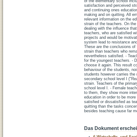
of the elementary school incl
satisfaction and perceived stra
and continuing ones education
making and on quitting. All em
relevant information on the ed
strain of the teachers. On th
dealing with the influence th
teachers, who are satisfied w
projects and would be motivat
system lead to resistance and 
These are the conclusions of t
strain than teachers who remai
nevertheless satisfied. - Teac
for the youngest teachers. - De
choose it again. This result 
behaviour of the students, no
students however carries the 
secondary school level I ("Re
strain. Teachers of the prima
school level I. - Female teac
to them, they show more inten
education in order to be more 
satisfied or dissatisfied as t
quitting than the tasks conce
besides teaching cause far mo
Das Dokument erschein
6 Wirtschafts- und Soz