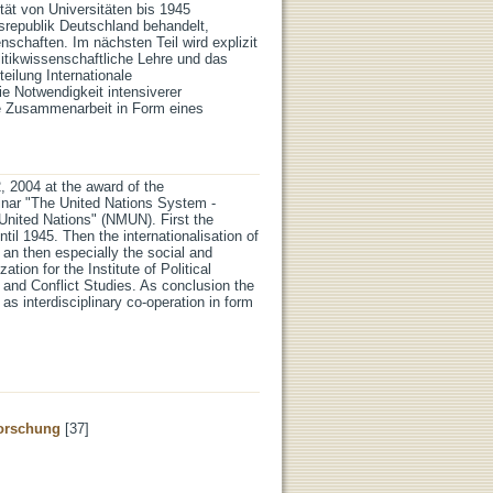
tät von Universitäten bis 1945
desrepublik Deutschland behandelt,
schaften. Im nächsten Teil wird explizit
litikwissenschaftliche Lehre und das
eilung Internationale
e Notwendigkeit intensiverer
näre Zusammenarbeit in Form eines
, 2004 at the award of the
minar "The United Nations System -
l United Nations" (NMUN). First the
ntil 1945. Then the internationalisation of
 an then especially the social and
tion for the Institute of Political
 and Conflict Studies. As conclusion the
as interdisciplinary co-operation in form
forschung
[37]