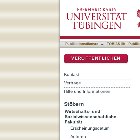
Die Internationalisierung d
DSpace Repositorium (Manakin b
Publikationsdienste
→
TOBIAS-lib - Publik
VERÖFFENTLICHEN
Kontakt
Verträge
Hilfe und Informationen
Stöbern
Wirtschafts- und
Sozialwissenschaftliche
Fakultät
Erscheinungsdatum
Autoren