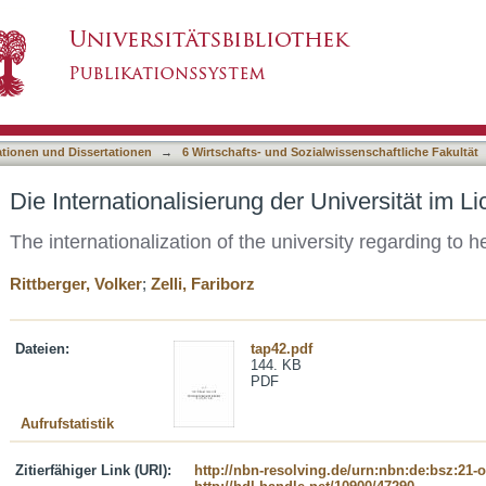
er Universität im Lichte ihrer Lehre
asiert)
ationen und Dissertationen
→
6 Wirtschafts- und Sozialwissenschaftliche Fakultät
Die Internationalisierung der Universität im Li
The internationalization of the university regarding to h
Rittberger, Volker
;
Zelli, Fariborz
Dateien:
tap42.pdf
144. KB
PDF
Aufrufstatistik
Zitierfähiger Link (URI):
http://nbn-resolving.de/urn:nbn:de:bsz:21-