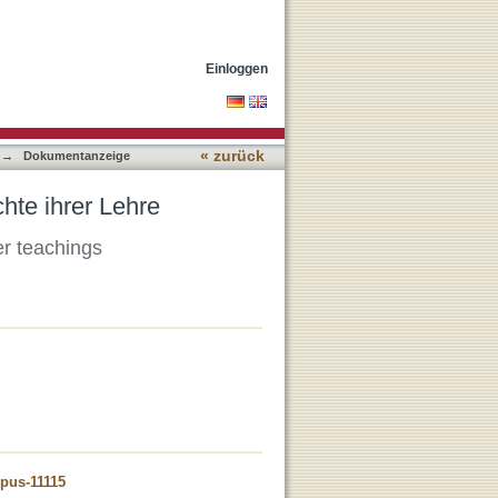
Einloggen
« zurück
→
Dokumentanzeige
chte ihrer Lehre
er teachings
opus-11115