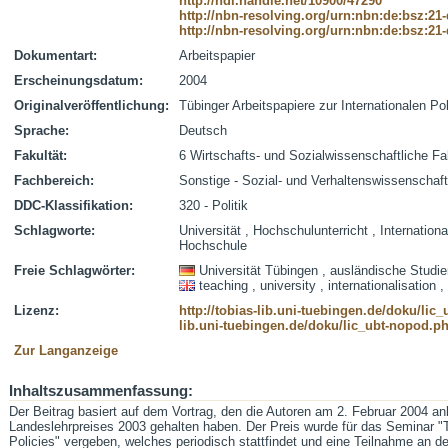
http://hdl.handle.net/10900/47290
http://nbn-resolving.org/urn:nbn:de:bsz:21
http://nbn-resolving.org/urn:nbn:de:bsz:21
Dokumentart:
Arbeitspapier
Erscheinungsdatum:
2004
Originalveröffentlichung:
Tübinger Arbeitspapiere zur Internationalen Po
Sprache:
Deutsch
Fakultät:
6 Wirtschafts- und Sozialwissenschaftliche Fa
Fachbereich:
Sonstige - Sozial- und Verhaltenswissenschaf
DDC-Klassifikation:
320 - Politik
Schlagworte:
Universität , Hochschulunterricht , Internation
Hochschule
Freie Schlagwörter:
Universität Tübingen , ausländische Studi
teaching , university , internationalisation ,
Lizenz:
http://tobias-lib.uni-tuebingen.de/doku/li
lib.uni-tuebingen.de/doku/lic_ubt-nopod.p
Zur Langanzeige
Inhaltszusammenfassung:
Der Beitrag basiert auf dem Vortrag, den die Autoren am 2. Februar 2004 an
Landeslehrpreises 2003 gehalten haben. Der Preis wurde für das Seminar "
Policies" vergeben, welches periodisch stattfindet und eine Teilnahme an de