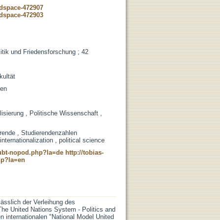
-dspace-472907
-dspace-472903
litik und Friedensforschung ; 42
kultät
ten
alisierung , Politische Wissenschaft ,
erende , Studierendenzahlen
 internationalization , political science
c_ubt-nopod.php?la=de
http://tobias-
hp?la=en
lässlich der Verleihung des
The United Nations System - Politics and
n internationalen "National Model United