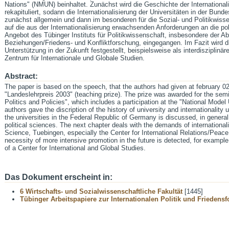
Nations" (NMUN) beinhaltet. Zunächst wird die Geschichte der Internationali
rekapituliert, sodann die Internationalisierung der Universitäten in der Bun
zunächst allgemein und dann im besonderen für die Sozial- und Politikwissen
auf die aus der Internationalisierung erwachsenden Anforderungen an die po
Angebot des Tübinger Instituts für Politikwissenschaft, insbesondere der Abt
Beziehungen/Friedens- und Konfliktforschung, eingegangen. Im Fazit wird di
Unterstützung in der Zukunft festgestellt, beispielsweise als interdiszipli
Zentrum für Internationale und Globale Studien.
Abstract:
The paper is based on the speech, that the authors had given at february 02
"Landeslehrpreis 2003" (teaching prize). The prize was awarded for the se
Politics and Policies", which includes a participation at the "National Mode
authors gave the discription of the history of university and internationality u
the universities in the Federal Republic of Germany is discussed, in general
political sciences. The next chapter deals with the demands of internationaliza
Science, Tuebingen, especially the Center for International Relations/Peace
necessity of more intensive promotion in the future is detected, for example 
of a Center for International and Global Studies.
Das Dokument erscheint in:
6 Wirtschafts- und Sozialwissenschaftliche Fakultät
[1445]
Tübinger Arbeitspapiere zur Internationalen Politik und Friedens