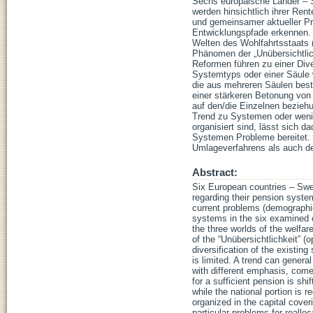
Sechs europäische Länder – 
werden hinsichtlich ihrer Ren
und gemeinsamer aktueller Pr
Entwicklungspfade erkennen. 
Welten des Wohlfahrtsstaats 
Phänomen der „Unübersichtlich
Reformen führen zu einer Div
Systemtyps oder einer Säule w
die aus mehreren Säulen best
einer stärkeren Betonung von 
auf den/die Einzelnen beziehun
Trend zu Systemen oder weni
organisiert sind, lässt sich 
Systemen Probleme bereitet.
Umlageverfahrens als auch d
Abstract:
Six European countries – Swe
regarding their pension syst
current problems (demographi
systems in the six examined 
the three worlds of the welfa
of the “Unübersichtlichkeit” (
diversification of the existin
is limited. A trend can gener
with different emphasis, come
for a sufficient pension is sh
while the national portion is 
organized in the capital cover
particular problems for reall