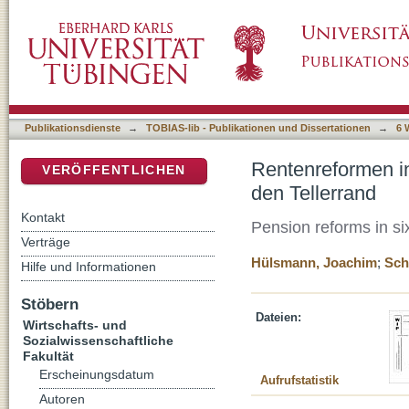
Rentenreformen in sechs westeuropäischen Lä
DSpace Repositorium (Manakin basiert)
Publikationsdienste
→
TOBIAS-lib - Publikationen und Dissertationen
→
6 
Rentenreformen in
VERÖFFENTLICHEN
den Tellerrand
Kontakt
Pension reforms in si
Verträge
Hülsmann, Joachim
;
Sch
Hilfe und Informationen
Stöbern
Dateien:
Wirtschafts- und
Sozialwissenschaftliche
Fakultät
Erscheinungsdatum
Aufrufstatistik
Autoren