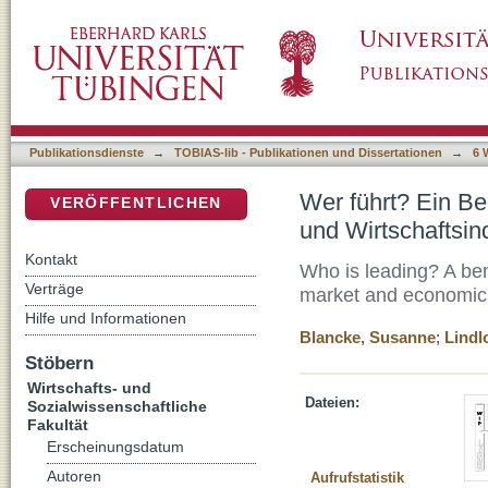
Wer führt? Ein Benchmarking der Bundesländ
DSpace Repositorium (Manakin basiert)
Publikationsdienste
→
TOBIAS-lib - Publikationen und Dissertationen
→
6 
Wer führt? Ein B
VERÖFFENTLICHEN
und Wirtschaftsin
Kontakt
Who is leading? A ben
Verträge
market and economic 
Hilfe und Informationen
Blancke, Susanne
;
Lindl
Stöbern
Wirtschafts- und
Dateien:
Sozialwissenschaftliche
Fakultät
Erscheinungsdatum
Autoren
Aufrufstatistik