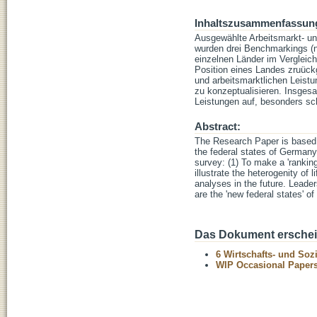
Inhaltszusammenfassun
Ausgewählte Arbeitsmarkt- un
wurden drei Benchmarkings (n
einzelnen Länder im Vergleich
Position eines Landes zruück
und arbeitsmarktlichen Leistu
zu konzeptualisieren. Insge
Leistungen auf, besonders sc
Abstract:
The Research Paper is based o
the federal states of Germany
survey: (1) To make a 'ranking'
illustrate the heterogenity of
analyses in the future. Leade
are the 'new federal states' 
Das Dokument erschein
6 Wirtschafts- und Soz
WIP Occasional Paper