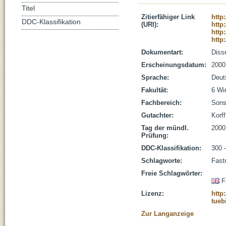
Titel
Zitierfähiger Link
http
DDC-Klassifikation
(URI):
http
http
http
Dokumentart:
Disse
Erscheinungsdatum:
2000
Sprache:
Deut
Fakultät:
6 Wi
Fachbereich:
Sons
Gutachter:
Korff
Tag der mündl.
2000
Prüfung:
DDC-Klassifikation:
300 
Schlagworte:
Fast
Freie Schlagwörter:
F
Lizenz:
http
tueb
Zur Langanzeige