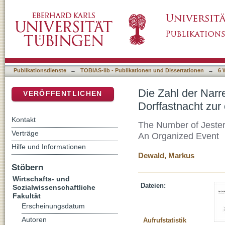
Die Zahl der Narren ist unendlich : Fastnach
DSpace Repositorium (Manakin basiert)
organisierten Narrenschau
Publikationsdienste
→
TOBIAS-lib - Publikationen und Dissertationen
→
6 
Die Zahl der Narr
VERÖFFENTLICHEN
Dorffastnacht zur
Kontakt
The Number of Jesters
Verträge
An Organized Event
Hilfe und Informationen
Dewald, Markus
Stöbern
Wirtschafts- und
Dateien:
Sozialwissenschaftliche
Fakultät
Erscheinungsdatum
Autoren
Aufrufstatistik