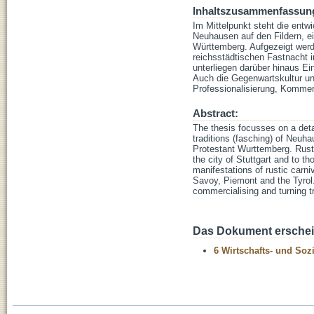
Inhaltszusammenfassun
Im Mittelpunkt steht die entw
Neuhausen auf den Fildern, ei
Württemberg. Aufgezeigt werd
reichsstädtischen Fastnacht 
unterliegen darüber hinaus E
Auch die Gegenwartskultur unt
Professionalisierung, Kommer
Abstract:
The thesis focusses on a deta
traditions (fasching) of Neuhau
Protestant Wurttemberg. Rustic
the city of Stuttgart and to t
manifestations of rustic carni
Savoy, Piemont and the Tyrol.
commercialising and turning tr
Das Dokument erschein
6 Wirtschafts- und Soz