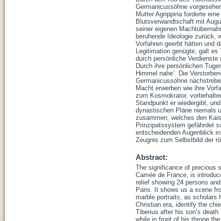
Germanicussöhne vorgesehen, 
Mutter Agrippina forderte ein
Blutsverwandtschaft mit Augus
seiner eigenen Machtübernahm
beruhende Ideologie zurück, 
Vorfahren geerbt hätten und da
Legitimation genügte, galt es
durch persönliche Verdienste n
Durch ihre persönlichen Tugen
Himmel nahe’. Die Verstorben
Germanicussöhne nachstreben,
Macht erwerben wie ihre Vorf
zum Kosmokrator, vorbehalten
Standpunkt er wiedergibt, und
dynastischen Pläne niemals u
zusammen, welches den Kaiser
Prinzipatssystem gefährdet s
entscheidenden Augenblick in 
Zeugnis zum Selbstbild der r
Abstract:
The significance of precious s
Camée de France, is introduce
relief showing 24 persons and
Paris. It shows us a scene fr
marble portraits, as scholars 
Christian era, identify the chi
Tiberius after his son’s death
while in front of his throne t