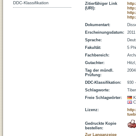
DDC-Klassifikation
Zitierfähiger Link
http
(URI):
http
http
http
Dokumentart:
Disse
Erscheinungsdatum:
2011
Sprache:
Deut
Fakultät:
5 Ph
Fachbereich:
Arch
Gutachter:
Hitzl
Tag der mündl.
2004
Prüfung:
DDC-Klassifikation:
930 
Schlagworte:
Tibe
Freie Schlagwörter:
K
C
Lizenz:
http
tueb
Gedruckte Kopie
bestellen:
Zur Langanzeige