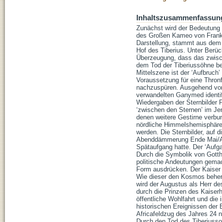
Inhaltszusammenfassun
Zunächst wird der Bedeutung 
des Großen Kameo von Frankre
Darstellung, stammt aus dem k
Hof des Tiberius. Unter Berüc
Überzeugung, dass das zwisch
dem Tod der Tiberiussöhne be
Mittelszene ist der ‘Aufbruc
Voraussetzung für eine Thron
nachzuspüren. Ausgehend vom 
verwandelten Ganymed identifi
Wiedergaben der Sternbilder 
‘zwischen den Sternen’ im Jen
denen weitere Gestirne verbu
nördliche Himmelshemisphäre w
werden. Die Sternbilder, auf d
Abenddämmerung Ende Mai/Anfa
Spätaufgang hatte. Der ‘Aufga
Durch die Symbolik von Gotth
politische Andeutungen gemac
Form ausdrücken. Der Kaiser 
Wie dieser den Kosmos beher
wird der Augustus als Herr d
durch die Prinzen des Kaiserh
öffentliche Wohlfahrt und die 
historischen Ereignissen der
Africafeldzug des Jahres 24 n
Durch den Tod des Tiberiussoh