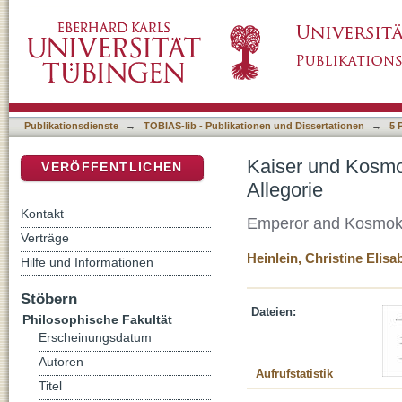
Kaiser und Kosmokrator. Der Große Kameo von
DSpace Repositorium (Manakin basiert)
Publikationsdienste
→
TOBIAS-lib - Publikationen und Dissertationen
→
5 
Kaiser und Kosmo
VERÖFFENTLICHEN
Allegorie
Kontakt
Emperor and Kosmokra
Verträge
Heinlein, Christine Elisa
Hilfe und Informationen
Stöbern
Dateien:
Philosophische Fakultät
Erscheinungsdatum
Autoren
Aufrufstatistik
Titel