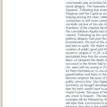
commander was essential for a
astral allegory. The heavenly
Aquarius. Following that exam
Pegasus and the Cupid as an 
staying among the stars, whi
connection to still more const
symbolic picture of the role o
members of the imperial fami
the constellation Aquila had it
careers. Following up the sym
political allegory that puts t
Kosmokrator, the lord of the 
and lord on earth. His duties 
creation of public good and th
record in chapter 4. In 24, a l
postulated here that the young
been cut between the death of
succesor to the throne had to
run, were still too young in 2
for Nero Germanicus to succee
grandchildren and heirs to the
become emperor because of h
public service first. Like Agri
ancestors (a thought developed
that his heirs would have to p
Grand Camée. Because of their
are ‚close to heaven’. The de
example will be followed by th
will earn their succession to
emperor, him who is the earth