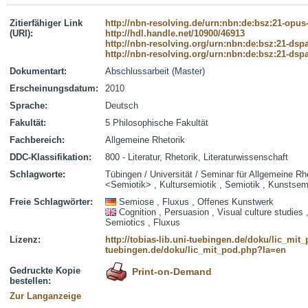
Zitierfähiger Link
http://nbn-resolving.de/urn:nbn:de:bsz:21-opus
(URI):
http://hdl.handle.net/10900/46913
http://nbn-resolving.org/urn:nbn:de:bsz:21-dsp
http://nbn-resolving.org/urn:nbn:de:bsz:21-dsp
Dokumentart:
Abschlussarbeit (Master)
Erscheinungsdatum:
2010
Sprache:
Deutsch
Fakultät:
5 Philosophische Fakultät
Fachbereich:
Allgemeine Rhetorik
DDC-Klassifikation:
800 - Literatur, Rhetorik, Literaturwissenschaft
Schlagworte:
Tübingen / Universität / Seminar für Allgemeine Rh
<Semiotik> , Kultursemiotik , Semiotik , Kunstsem
Freie Schlagwörter:
Semiose , Fluxus , Offenes Kunstwerk
Cognition , Persuasion , Visual culture studies 
Semiotics , Fluxus
Lizenz:
http://tobias-lib.uni-tuebingen.de/doku/lic_mi
tuebingen.de/doku/lic_mit_pod.php?la=en
Gedruckte Kopie
Print-on-Demand
bestellen:
Zur Langanzeige