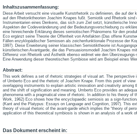
Inhaltszusammenfassung:
Diese Arbeit versucht eine visuelle Kunstrhetorik zu definieren, die auf de
auf den Rhetoriktheorien Joachim Knapes fußt. Semiotik und Rhetorik sind 
Instrumentarien eines Denkens, das sich zum Ziel setzt, künstlerische Innov
Aspekten der Codeveränderung und der Bedeutungsverschiebung zu erklären.
eine hinreichende Erklärung dieses semiotischen Phänomens für den produk
Eco ergänzt seine Theorie der Offenheit von Artefakten (Das offene Kunstw
Fällen enzyklopädischer Semiosen als zeichenfunktionale Prozesse der Kog
1997). Diese Erweiterung seiner klassischen Semiotiktheorie ist Ausgangspun
künstlerischen Avantgarde, die das Persuasionsmodell Joachim Knapes mit 
Differenz von Rhetorik und Ästhetik ebenso widmet wie den Überzeugungs-
Eine Anwendung dieser theoretischen Symbiose wird am Beispiel eines Werk
Abstract:
This work defines a set of rhetoric strategies of visual art. The perspective 
of Umberto Eco and the rhetoric of Joachim Knape. From this point of view 
overlapping instruments to explain artistic innovation and creativity among
and the shift of signification and meaning. Umberto Eco provides an adequa
phenomena with a pragmatical view of rhetoric. In addition to his theory of 
Work, 1962) Eco shows how the encyclopaedic semiosis as a sign-functional
(Kant and the Platypus: Essays on Language and Cognition, 1997). This exte
theory of visual rhetoric of the avant-garde which implies the “theory of pe
application of this theoretical symbiosis is shown in an analysis of a work o
Das Dokument erscheint in: