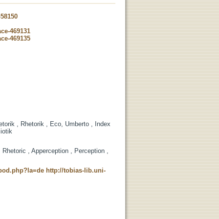
-58150
ace-469131
ace-469135
etorik , Rhetorik , Eco, Umberto , Index
iotik
, Rhetoric , Apperception , Perception ,
t_pod.php?la=de
http://tobias-lib.uni-