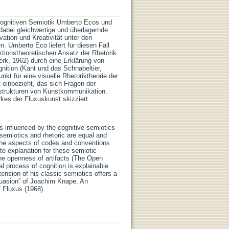
r kognitiven Semiotik Umberto Ecos und
dabei gleichwertige und überlagernde
ation und Kreativität unter den
 Umberto Eco liefert für diesen Fall
tionstheoretischen Ansatz der Rhetorik.
erk, 1962) durch eine Erklärung von
nition (Kant und das Schnabeltier,
kt für eine visuelle Rhetoriktheorie der
einbezieht, das sich Fragen der
strukturen von Kunstkommunikation.
es der Fluxuskunst skizziert.
is influenced by the cognitive semiotics
semiotics and rhetoric are equal and
 the aspects of codes and conventions
te explanation for these semiotic
the openness of artifacts (The Open
 process of cognition is explainable
nsion of his classic semiotics offers a
rsuasion” of Joachim Knape. An
f Fluxus (1968).