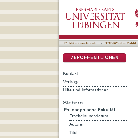
Persuasive Semiose der A
DSpace Repositorium (Manakin b
Perspektive
Publikationsdienste
→
TOBIAS-lib - Publik
VERÖFFENTLICHEN
Kontakt
Verträge
Hilfe und Informationen
Stöbern
Philosophische Fakultät
Erscheinungsdatum
Autoren
Titel