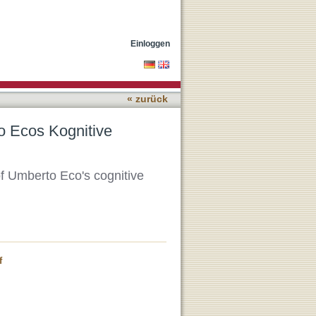
us rhetorischer
Einloggen
« zurück
o Ecos Kognitive
of Umberto Eco's cognitive
f