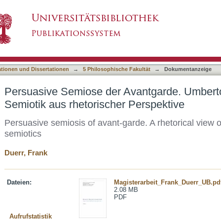
vantgarde. Umberto Ecos Kognitive Semiotik a
asiert)
ationen und Dissertationen
→
5 Philosophische Fakultät
→
Dokumentanzeige
Persuasive Semiose der Avantgarde. Umbert
Semiotik aus rhetorischer Perspektive
Persuasive semiosis of avant-garde. A rhetorical view 
semiotics
Duerr, Frank
Dateien:
Magisterarbeit_Frank_Duerr_UB.pd
2.08 MB
PDF
Aufrufstatistik