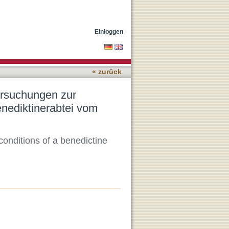
sgeschichte einer
n.
Einloggen
« zurück
ersuchungen zur
nediktinerabtei vom
onditions of a benedictine