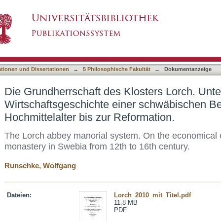
losters Lorch. Untersuchungen zur Wirtschaft
asiert)
abtei vom Hochmittelalter bis zur Reformatio
ationen und Dissertationen
→
5 Philosophische Fakultät
→
Dokumentanzeige
Die Grundherrschaft des Klosters Lorch. Unt
Wirtschaftsgeschichte einer schwäbischen Be
Hochmittelalter bis zur Reformation.
The Lorch abbey manorial system. On the economical c
monastery in Swebia from 12th to 16th century.
Runschke, Wolfgang
Dateien:
Lorch_2010_mit_Titel.pdf
11.8 MB
PDF