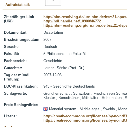
Aufrufstatistik
Zitierfähiger Link
http://nbn-resolving.de/urn:nbn:de:bsz:21-opus
(URI):
http://hdl.handle.net/10900/46772
http://nbn-resolving.org/urn:nbn:de:bsz:21-dsp
Dokumentart:
Dissertation
Erscheinungsdatum:
2007
Sprache:
Deutsch
Fakultät:
5 Philosophische Fakultät
Fachbereich:
Geschichte
Gutachter:
Lorenz, Sönke (Prof. Dr.)
Tag der mündl.
2007-12-06
Prüfung:
DDC-Klassifikation:
943 - Geschichte Deutschlands
Schlagworte:
Grundherrschaft , Schwaben , Friedrich von Schwab
Kloster , Benediktiner , Mittelalter , Reformation ,
Freie Schlagwörter:
Manorial system , Middle ages , Swebia , Mona
Lizenz:
http://creativecommons.org/licenses/by-nc-nd/3
http://creativecommons.org/licenses/by-nc-nd/3