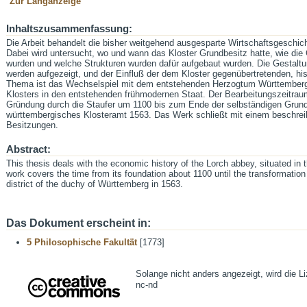
Zur Langanzeige
Inhaltszusammenfassung:
Die Arbeit behandelt die bisher weitgehend ausgesparte Wirtschaftsgeschic
Dabei wird untersucht, wo und wann das Kloster Grundbesitz hatte, wie die 
wurden und welche Strukturen wurden dafür aufgebaut wurden. Die Gestalt
werden aufgezeigt, und der Einfluß der dem Kloster gegenübertretenden, his
Thema ist das Wechselspiel mit dem entstehenden Herzogtum Württemberg 
Klosters in den entstehenden frühmodernen Staat. Der Bearbeitungszeitrau
Gründung durch die Staufer um 1100 bis zum Ende der selbständigen Grund
württembergisches Klosteramt 1563. Das Werk schließt mit einem beschreib
Besitzungen.
Abstract:
This thesis deals with the economic history of the Lorch abbey, situated in
work covers the time from its foundation about 1100 until the transformation
district of the duchy of Württemberg in 1563.
Das Dokument erscheint in:
5 Philosophische Fakultät
[1773]
Solange nicht anders angezeigt, wird die L
nc-nd