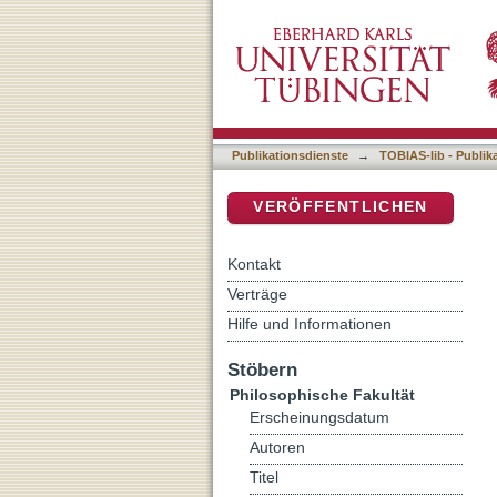
Die Grundherrschaft des K
DSpace Repositorium (Manakin b
schwäbischen Benediktiner
Publikationsdienste
→
TOBIAS-lib - Publik
VERÖFFENTLICHEN
Kontakt
Verträge
Hilfe und Informationen
Stöbern
Philosophische Fakultät
Erscheinungsdatum
Autoren
Titel