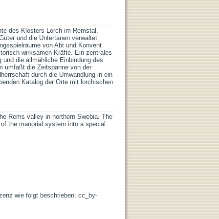
hte des Klosters Lorch im Remstal.
Güter und die Untertanen verwaltet
ungsspielräume von Abt und Konvent
torisch wirksamen Kräfte. Ein zentrales
und die allmähliche Einbindung des
m umfaßt die Zeitspanne von der
herrschaft durch die Umwandlung in ein
enden Katalog der Orte mit lorchischen
 the Rems valley in northern Swebia. The
 of the manorial system into a special
izenz wie folgt beschrieben: cc_by-