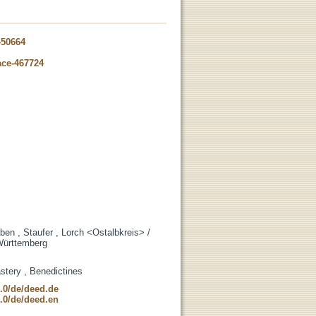
-50664
ace-467724
en , Staufer , Lorch <Ostalbkreis> /
 Württemberg
stery , Benedictines
.0/de/deed.de
.0/de/deed.en