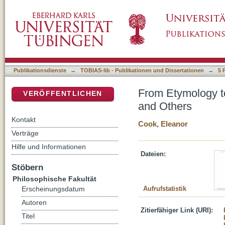
From Etymology to Paronomasia: Wallace St
DSpace Repositorium (Manakin basiert)
Publikationsdienste
→
TOBIAS-lib - Publikationen und Dissertationen
→
5 
From Etymology t
VERÖFFENTLICHEN
and Others
Kontakt
Cook, Eleanor
Verträge
Hilfe und Informationen
Dateien:
Stöbern
Philosophische Fakultät
Aufrufstatistik
Erscheinungsdatum
Autoren
Zitierfähiger Link (URI):
Titel