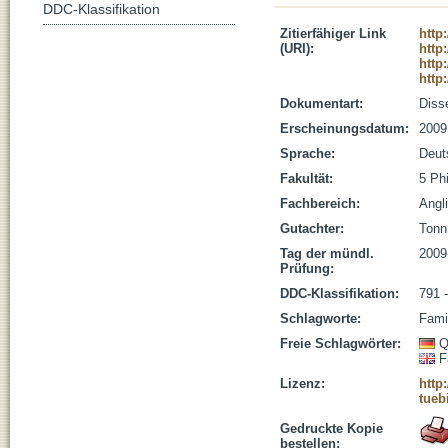
DDC-Klassifikation
Zitierfähiger Link
http
(URI):
http
http
http
Dokumentart:
Disse
Erscheinungsdatum:
2009
Sprache:
Deut
Fakultät:
5 Ph
Fachbereich:
Angli
Gutachter:
Tonn,
Tag der mündl.
2009
Prüfung:
DDC-Klassifikation:
791 
Schlagworte:
Fami
Freie Schlagwörter:
Q
F
Lizenz:
http
tueb
Gedruckte Kopie
bestellen: