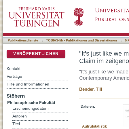
"It's just like we made this family for ourse
DSpace Repositorium (Manakin basiert)
amerikanischen Film und Fernsehen
Publikationsdienste
→
TOBIAS-lib - Publikationen und Dissertationen
→
5 
"It's just like we
VERÖFFENTLICHEN
Claim im zeitgen
Kontakt
"It's just like we mad
Verträge
Contemporary America
Hilfe und Informationen
Bender, Till
Stöbern
Philosophische Fakultät
Dateien:
Erscheinungsdatum
Autoren
Titel
Aufrufstatistik