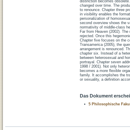
distinction becomes obsolete. 
changed over time. The produc
to renounce. Chapter three pr
in visibility enables the form
personalization of homosexual
second overview shows the var
normativity of middle-class h
Far from Heaven (2002). The no
rejected. Once this hegemonic
Chapter five focuses on the c
Transamerica (2005), the ques
arrangement is renounced. Th
chapter six. Instead of a hete
between heterosexual and homo
portrayal. Chapter seven addr
1998 / 2001). Not only heter
becomes a more flexible organ
family. It accomplishes the 
or sexuality, a definition acc
Das Dokument erschein
5 Philosophische Fakul