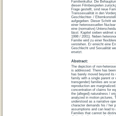
Familienkultur. Die Behauptung
diesen Filmbeispielen zurück
Frage gestellt, sind neue Fami
Transsexualität in den Vorder
Geschlechter- / Elternkonstel
aufgegeben. Dieser Schritt wir
einer heterosexuellen Nuclear 
eine (normative) Unterscheidu
lässt. Kapitel sieben widmet s
1998 / 2001). Neben heteron
Familie wird zu einer flexible
verstehen. Er erreicht eine E
Geschlecht und Sexualität wer
ersetzt.
Abstract:
The depiction of non-heterose
is addressed. There has been a
has barely moved beyond its u
family with a single parent or 
transgender) families are scar
reproduction are marginalized
concentration of claims for equ
the (alleged) naturalness / ori
analyzed in motion pictures, 
understood as a narrative oper
character demands his / her po
assumptions and can lead to a
Families that cannot be distin