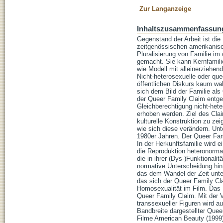
Zur Langanzeige
Inhaltszusammenfassun
Gegenstand der Arbeit ist die
zeitgenössischen amerikanisc
Pluralisierung von Familie im 
gemacht. Sie kann Kernfamili
wie Modell mit alleinerziehend
Nicht-heterosexuelle oder que
öffentlichen Diskurs kaum wah
sich dem Bild der Familie als
der Queer Family Claim entge
Gleichberechtigung nicht-hete
erhoben werden. Ziel des Claim
kulturelle Konstruktion zu ze
wie sich diese verändern. Un
1980er Jahren. Der Queer Fami
In der Herkunftsfamilie wird e
die Reproduktion heteronorma
die in ihrer (Dys-)Funktionali
normative Unterscheidung hinfä
das dem Wandel der Zeit unter
das sich der Queer Family Cla
Homosexualität im Film. Das 
Queer Family Claim. Mit der V
transsexueller Figuren wird a
Bandbreite dargestellter Queer
Filme American Beauty (1999) 