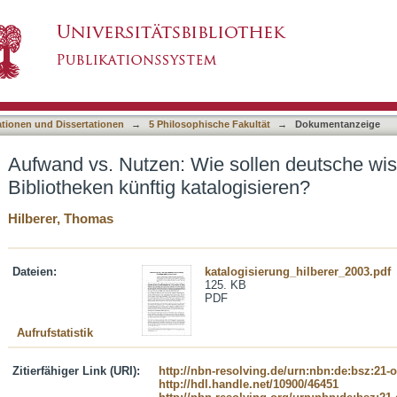
ollen deutsche wissenschaftliche Bibliotheken 
asiert)
ationen und Dissertationen
→
5 Philosophische Fakultät
→
Dokumentanzeige
Aufwand vs. Nutzen: Wie sollen deutsche wis
Bibliotheken künftig katalogisieren?
Hilberer, Thomas
Dateien:
katalogisierung_hilberer_2003.pdf
125. KB
PDF
Aufrufstatistik
Zitierfähiger Link (URI):
http://nbn-resolving.de/urn:nbn:de:bsz:21-
http://hdl.handle.net/10900/46451