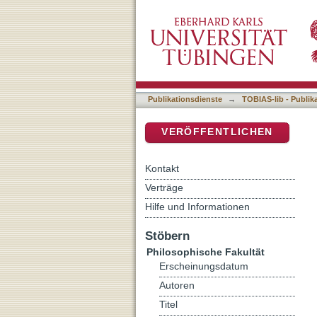
Aufwand vs. Nutzen: Wie s
DSpace Repositorium (Manakin b
Publikationsdienste
→
TOBIAS-lib - Publik
VERÖFFENTLICHEN
Kontakt
Verträge
Hilfe und Informationen
Stöbern
Philosophische Fakultät
Erscheinungsdatum
Autoren
Titel