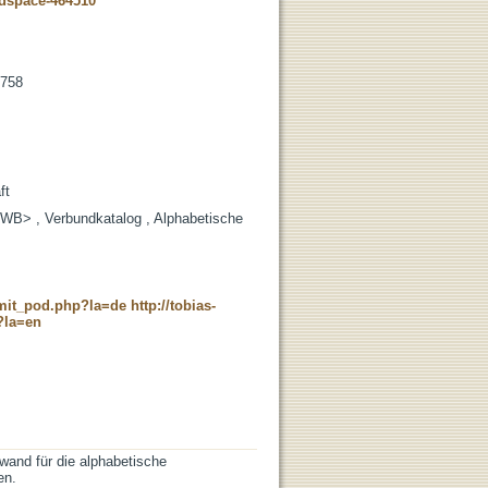
-dspace-464510
-758
ft
 <WB> , Verbundkatalog , Alphabetische
c_mit_pod.php?la=de
http://tobias-
?la=en
wand für die alphabetische
en.