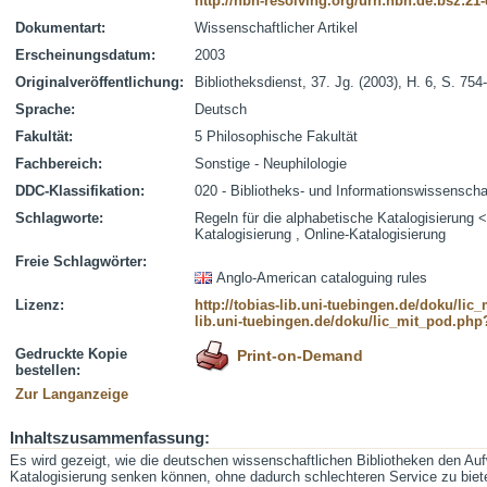
http://nbn-resolving.org/urn:nbn:de:bsz:21
Dokumentart:
Wissenschaftlicher Artikel
Erscheinungsdatum:
2003
Originalveröffentlichung:
Bibliotheksdienst, 37. Jg. (2003), H. 6, S. 754
Sprache:
Deutsch
Fakultät:
5 Philosophische Fakultät
Fachbereich:
Sonstige - Neuphilologie
DDC-Klassifikation:
020 - Bibliotheks- und Informationswissenscha
Schlagworte:
Regeln für die alphabetische Katalogisierung
Katalogisierung , Online-Katalogisierung
Freie Schlagwörter:
Anglo-American cataloguing rules
Lizenz:
http://tobias-lib.uni-tuebingen.de/doku/li
lib.uni-tuebingen.de/doku/lic_mit_pod.php
Gedruckte Kopie
Print-on-Demand
bestellen:
Zur Langanzeige
Inhaltszusammenfassung:
Es wird gezeigt, wie die deutschen wissenschaftlichen Bibliotheken den Auf
Katalogisierung senken können, ohne dadurch schlechteren Service zu biet