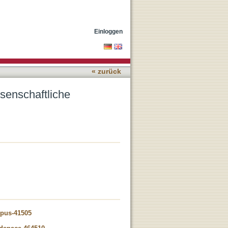
künftig katalogisieren?
Einloggen
« zurück
senschaftliche
opus-41505