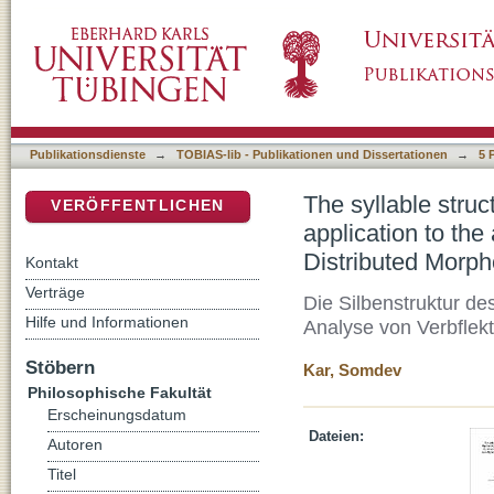
The syllable structure of Bangla in Optimality
DSpace Repositorium (Manakin basiert)
inflectional paradigms in Distributed Morpho
Publikationsdienste
→
TOBIAS-lib - Publikationen und Dissertationen
→
5 
The syllable struc
VERÖFFENTLICHEN
application to the
Distributed Morph
Kontakt
Verträge
Die Silbenstruktur de
Hilfe und Informationen
Analyse von Verbflek
Stöbern
Kar, Somdev
Philosophische Fakultät
Erscheinungsdatum
Dateien:
Autoren
Titel