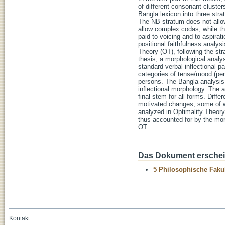
of different consonant clusters
Bangla lexicon into three str
The NB stratum does not all
allow complex codas, while the
paid to voicing and to aspirat
positional faithfulness analysi
Theory (OT), following the str
thesis, a morphological analy
standard verbal inflectional p
categories of tense/mood (perf
persons. The Bangla analysis 
inflectional morphology. The 
final stem for all forms. Dif
motivated changes, some of wh
analyzed in Optimality Theory i
thus accounted for by the mor
OT.
Das Dokument erschein
5 Philosophische Fakul
Kontakt