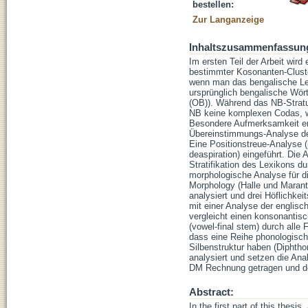
bestellen:
Zur Langanzeige
Inhaltszusammenfassun
Im ersten Teil der Arbeit wi
bestimmter Kosonanten-Cluste
wenn man das bengalische Lexi
ursprünglich bengalische Wör
(OB)). Während das NB-Stratu
NB keine komplexen Codas, wä
Besondere Aufmerksamkeit erha
Übereinstimmungs-Analyse der 
Eine Positionstreue-Analyse (p
deaspiration) eingeführt. Die
Stratifikation des Lexikons du
morphologische Analyse für d
Morphology (Halle und Marant
analysiert und drei Höflichkei
mit einer Analyse der englisc
vergleicht einen konsonantis
(vowel-final stem) durch alle
dass eine Reihe phonologisch
Silbenstruktur haben (Diphtho
analysiert und setzen die Ana
DM Rechnung getragen und de
Abstract:
In the first part of this thes