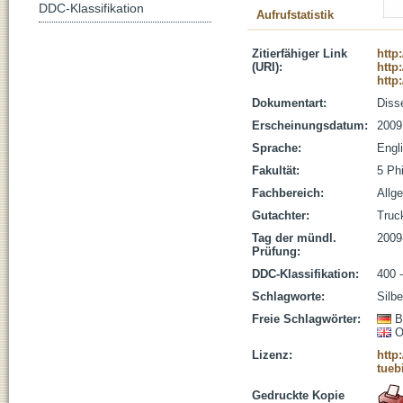
DDC-Klassifikation
Aufrufstatistik
Zitierfähiger Link
http
(URI):
http
http
Dokumentart:
Disse
Erscheinungsdatum:
2009
Sprache:
Engl
Fakultät:
5 Ph
Fachbereich:
Allg
Gutachter:
Truck
Tag der mündl.
2009
Prüfung:
DDC-Klassifikation:
400 -
Schlagworte:
Silbe
Freie Schlagwörter:
B
O
Lizenz:
http
tueb
Gedruckte Kopie