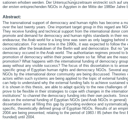
sationen erhoben werden. Der Untersu­chungszeitraum erstreckt sich auf u
der ersten entsprechen­den NGOs in Ägypten in der Mitte der 1980er Jahre 
Abstract:
The transnational support of democracy and human rights has become a m
over the last twenty years. One important target group in this regard are 
They receive funding and technical support from the international donor com
promote and demand for democracy and human rights standards in their respe
endeavour, the Arab world for a long time was seen as only lagging behind in
democratization. For some time in the 1990s, it was expected to follow th
countries after the breakdown of the Berlin wall and democratize. But no "pea
democracy occured in the Arab world. The authoritarian regimes proved to b
promotion of democracy within their power sphere so far. What are the reaso
promotion? What happens with the international funding of democracy groups
away without any visible success? The focus of this dissertation is to answ
specific group of Egyptian human rights and democracy NGOs. Several aspec
NGOs by the international donor community are being discussed. Theories 
actors within such systems are being applied to the topic of external fundin
can help to understand why the external funding fails to achieve sustained 
it is shown in this thesis, are able to adapt quickly to the new challenges o
prove to be flexible in their strategies to cope with changes in the internati
institutions" to channel the democracy funding into their own pockets. Since t
data on the external funding of Egyptian NGOs (and Arab NGOs in general) to 
dissertation aims at filling this gap by providing evidence and systematicall
specific, theoreti­cal­ly defined group of Egyptian NGOs. Results of an empi
2004 are being presented, relating to the period of 1983 / 85 (when the fi
founded) until 2004.