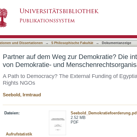
Demokratie? Die internationale Förderung von
asiert)
ionen in Ägypten
ationen und Dissertationen
→
5 Philosophische Fakultät
→
Dokumentanzeige
Partner auf dem Weg zur Demokratie? Die int
von Demokratie- und Menschenrechtsorganis
A Path to Democracy? The External Funding of Egyp
Rights NGOs
Seebold, Irmtraud
Dateien:
Seebold_Demokratiefoerderung.pd
2.52 MB
PDF
Aufrufstatistik