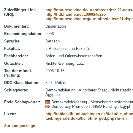
Zitierfähiger Link
http://nbn-resolving.de/urn:nbn:de:bsz:21-opus
(URI):
http://hdl.handle.net/10900/46275
http://nbn-resolving.org/urn:nbn:de:bsz:21-dsp
Dokumentart:
Dissertation
Erscheinungsdatum:
2006
Sprache:
Deutsch
Fakultät:
5 Philosophische Fakultät
Fachbereich:
Asien- und Orientwissenschaften
Gutachter:
Richter-Bernburg, Lutz
Tag der mündl.
2006-10-16
Prüfung:
DDC-Klassifikation:
320 - Politik
Schlagworte:
Demokratisierung , Autoritärer Staat , Nichtstaatli
Ägypten
Freie Schlagwörter:
Demokratieförderung , Menschenrechtsförderung 
Democracy Promotion , NGO Funding , Egypt , 
Lizenz:
http://tobias-lib.uni-tuebingen.de/doku/lic_oh
tuebingen.de/doku/lic_ohne_pod.php?la=en
Zur Langanzeige