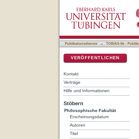
Partner auf dem Weg zur 
DSpace Repositorium (Manakin b
Menschenrechtsorganisat
Publikationsdienste
→
TOBIAS-lib - Publik
VERÖFFENTLICHEN
Kontakt
Verträge
Hilfe und Informationen
Stöbern
Philosophische Fakultät
Erscheinungsdatum
Autoren
Titel