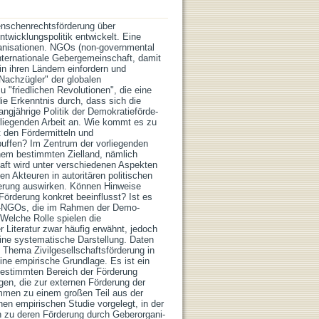
nschen­rechts­förderung über
twicklungspolitik entwickelt. Eine
ni­sa­tio­nen. NGOs (non-go­vernmental
internationale Ge­bergemeinschaft, damit
n ihren Ländern einfordern und
Nachzügler" der globalen
 "friedlichen Revolutionen", die eine
ie Erkenntnis durch, dass sich die
ngjährige Politik der Demokratie­för­de­
orliegenden Arbeit an. Wie kommt es zu
t den Fördermitteln und
puffen? Im Zentrum der vorliegenden
nem bestimmten Zielland, nämlich
aft wird unter verschiedenen Aspekten
n Akteuren in autoritä­ren politischen
erung aus­wirken. Können Hinweise
örderung konkret beeinflusst? Ist es
e-NGOs, die im Rahmen der De­mo­
 Welche Rolle spielen die
 Literatur zwar häufig erwähnt, jedoch
ine systematische Darstellung. Daten
Thema Zivilgesell­schafts­förderung in
ne em­pi­rische Grundlage. Es ist ein
 bestimmten Bereich der Förderung
n, die zur externen Förderung der
­men zu einem großen Teil aus der
nen empirischen Studie vorgelegt, in der
zu deren Förderung durch Geber­orga­ni­