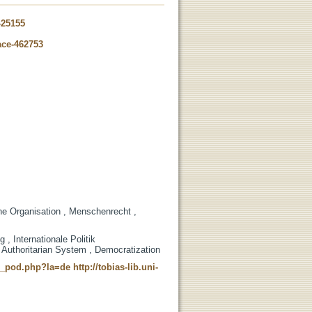
-25155
ace-462753
che Organisation , Menschenrecht ,
, Internationale Politik
Authoritarian System , Democratization
ne_pod.php?la=de
http://tobias-lib.uni-