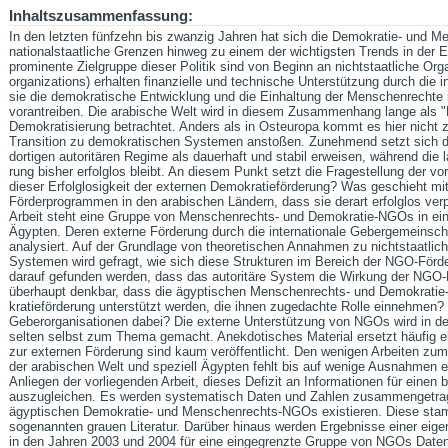
Inhaltszusammenfassung:
In den letzten fünfzehn bis zwanzig Jahren hat sich die Demokratie- und Me
nationalstaatliche Grenzen hinweg zu einem der wichtigsten Trends in der En
prominente Zielgruppe dieser Politik sind von Beginn an nichtstaatliche Orga
organizations) erhalten finanzielle und technische Unterstützung durch die 
sie die demokratische Entwicklung und die Ein­haltung der Menschenrechte i
vorantreiben. Die arabische Welt wird in diesem Zusammenhang lange als "
Demokratisierung betrachtet. Anders als in Osteuropa kommt es hier nicht zu
Transition zu demokra­ti­schen Systemen anstoßen. Zu­nehmend setzt sich d
dortigen autori­tä­ren Regime als dauerhaft und stabil erweisen, während die la
rung bisher erfolglos bleibt. An diesem Punkt setzt die Fragestellung der v
dieser Erfolglosig­keit der externen Demokratieförderung? Was geschieht mi
Förderprogrammen in den arabischen Ländern, dass sie derart erfolglos ver
Arbeit steht eine Gruppe von Menschenrechts- und Demokratie-NGOs in ei
Ägypten. Deren externe Förderung durch die internationale Gebergemeinsch
analysiert. Auf der Grundlage von theore­ti­schen Annahmen zu nichtstaatliche
Systemen wird gefragt, wie sich diese Strukturen im Bereich der NGO-Förd
darauf gefunden werden, dass das autoritäre System die Wirkung der NGO-F
über­haupt denkbar, dass die ägyptischen Menschenrechts- und Demokrati
kratieförderung unterstützt werden, die ihnen zugedachte Rolle ein­nehmen?
Geberorganisationen dabei? Die externe Unterstützung von NGOs wird in der
selten selbst zum Thema gemacht. Anekdotisches Material ersetzt häufig e
zur externen Förderung sind kaum veröffentlicht. Den wenigen Arbeiten zum 
der arabi­schen Welt und speziell Ägypten fehlt bis auf wenige Ausnahmen ei
Anliegen der vorliegenden Arbeit, dieses Defizit an Informationen für einen
auszugleichen. Es werden systematisch Daten und Zahlen zusammengetrage
ägyptischen Demokratie- und Menschen­rechts-NGOs existieren. Diese stam
sogenannten grauen Literatur. Darüber hinaus werden Ergebnisse einer eige­
in den Jahren 2003 und 2004 für eine eingegrenzte Gruppe von NGOs Daten 