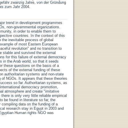
ngefähr zwanzig Jahre, von der Gründung
bis zum Jahr 2004.
ajor trend in development programmes
NGOs, non-governmental organizations.
munity, in order to enable them to
ctive countries. In the context of this
 the inevitable process of global
e example of most Eastern European
ceful revolution" and no transition to
e stable and survived the external
ns for this failure of external democracy
 in the Arab world, so that it seeds
er these questions on the basis of a
ts of the external funding of these
on authoritarian systems and non-state
g of NGOs. It appears that these theories
success so far. Authoritarian systems, as
f international democracy promotion,
onal atmosphere and create "imitative
here is only very little reliable empirical
be found in literature so far, the
y compiling data on the funding of a
rical research stay in Egypt in 2003 and
rst Egyptian Human rights NGO was