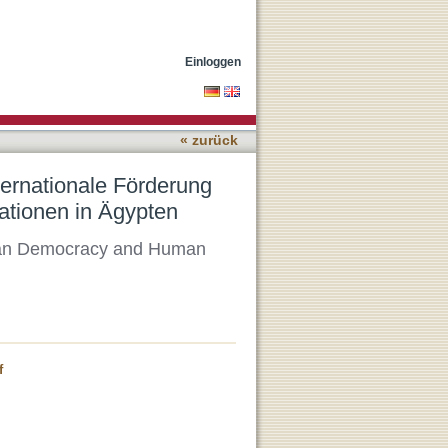
 Demokratie- und
Einloggen
« zurück
ernationale Förderung
ationen in Ägypten
tian Democracy and Human
f