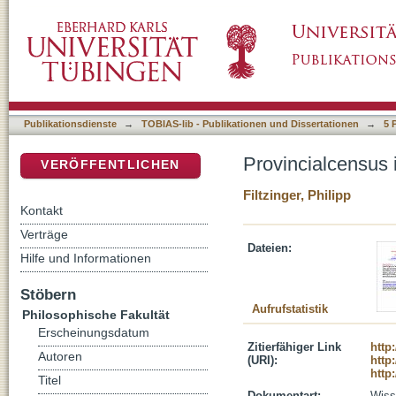
Provincialcensus in Raetien - Heidenheim an
DSpace Repositorium (Manakin basiert)
Publikationsdienste
→
TOBIAS-lib - Publikationen und Dissertationen
→
5 
Provincialcensus 
VERÖFFENTLICHEN
Filtzinger, Philipp
Kontakt
Verträge
Dateien:
Hilfe und Informationen
Stöbern
Aufrufstatistik
Philosophische Fakultät
Erscheinungsdatum
Zitierfähiger Link
http
Autoren
(URI):
http
http
Titel
Dokumentart:
Wisse