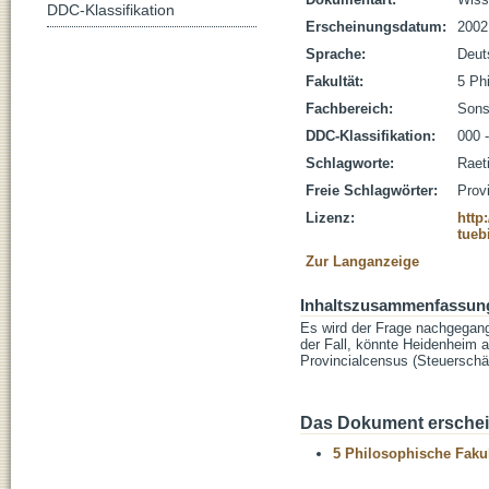
DDC-Klassifikation
Erscheinungsdatum:
2002
Sprache:
Deut
Fakultät:
5 Ph
Fachbereich:
Sons
DDC-Klassifikation:
000 
Schlagworte:
Raet
Freie Schlagwörter:
Prov
Lizenz:
http
tueb
Zur Langanzeige
Inhaltszusammenfassun
Es wird der Frage nachgegang
der Fall, könnte Heidenheim 
Provincialcensus (Steuerschät
Das Dokument erschein
5 Philosophische Fakul