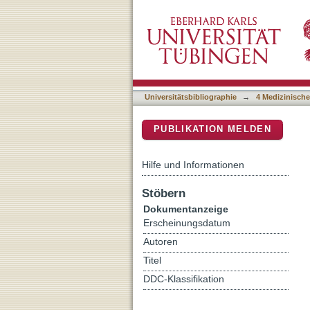
A high-throughput reseque
DSpace Repositorium (Manakin b
Universitätsbibliographie
→
4 Medizinische
PUBLIKATION MELDEN
Hilfe und Informationen
Stöbern
Dokumentanzeige
Erscheinungsdatum
Autoren
Titel
DDC-Klassifikation