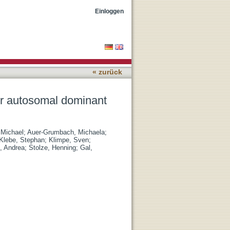
tic paraplegia genes
Einloggen
« zurück
or autosomal dominant
 Michael
;
Auer-Grumbach, Michaela
;
Klebe, Stephan
;
Klimpe, Sven
;
, Andrea
;
Stolze, Henning
;
Gal,