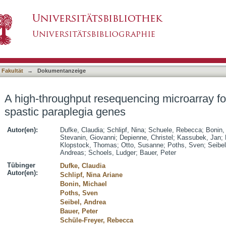
ncing microarray for autosomal dominant spas
asiert)
 Fakultät
→
Dokumentanzeige
A high-throughput resequencing microarray f
spastic paraplegia genes
Autor(en):
Dufke, Claudia
;
Schlipf, Nina
;
Schuele, Rebecca
;
Bonin,
Stevanin, Giovanni
;
Depienne, Christel
;
Kassubek, Jan
;
Klopstock, Thomas
;
Otto, Susanne
;
Poths, Sven
;
Seibel
Andreas
;
Schoels, Ludger
;
Bauer, Peter
Tübinger
Dufke, Claudia
Autor(en):
Schlipf, Nina Ariane
Bonin, Michael
Poths, Sven
Seibel, Andrea
Bauer, Peter
Schüle-Freyer, Rebecca