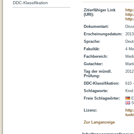
DDC-Klassifikation
Zitierfähiger Link
http
(URI):
http
http
Dokumentart:
Disse
Erscheinungsdatum:
2013
Sprache:
Deut
Fakultät:
4 Me
Fachbereich:
Medi
Gutachter:
Marti
Tag der mündl.
2012
Prüfung:
DDC-Klassifikation:
610 
Schlagworte:
Kind
Freie Schlagwörter:
E
S
Lizenz:
http
tueb
Zur Langanzeige