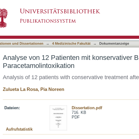
 mit konservativer Behandlung nach Paracetamo
asiert)
ationen und Dissertationen
→
4 Medizinische Fakultät
→
Dokumentanzeige
Analyse von 12 Patienten mit konservativer 
Paracetamolintoxikation
Analysis of 12 patients with conservative treatment aft
Zulueta La Rosa, Pia Noreen
Dateien:
Dissertation.pdf
716. KB
PDF
Aufrufstatistik