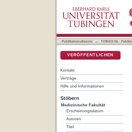
Analyse von 12 Patienten
DSpace Repositorium (Manakin b
Publikationsdienste
→
TOBIAS-lib - Publik
VERÖFFENTLICHEN
Kontakt
Verträge
Hilfe und Informationen
Stöbern
Medizinische Fakultät
Erscheinungsdatum
Autoren
Titel