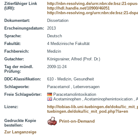
Zitierfähiger Link
http://nbn-resolving.de/urn:nbn:de:bsz:21-opus
(URI):
http://hdl.handle.net/10900/46051
http://nbn-resolving.org/urn:nbn:de:bsz:21-dsp
Dokumentart:
Dissertation
Erscheinungsdatum:
2013
Sprache:
Deutsch
Fakultät:
4 Medizinische Fakultät
Fachbereich:
Medizin
Gutachter:
Königsrainer, Alfred (Prof. Dr.)
Tag der mündl.
2009-11-24
Prüfung:
DDC-Klassifikation:
610 - Medizin, Gesundheit
Schlagworte:
Paracetamol , Leberversagen
Freie Schlagwörter:
Paracetamolintoxikation
Acetaminophen , Acetaminophenintoxication , Ac
Lizenz:
http://tobias-lib.uni-tuebingen.de/doku/lic_mi
tuebingen.de/doku/lic_mit_pod.php?la=en
Gedruckte Kopie
Print-on-Demand
bestellen:
Zur Langanzeige