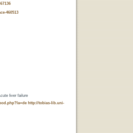
-67136
ace-460513
ute liver failure
t_pod.php?la=de
http://tobias-lib.uni-