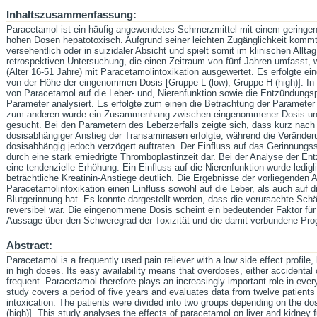
Inhaltszusammenfassung:
Paracetamol ist ein häufig angewendetes Schmerzmittel mit einem geringen 
hohen Dosen hepatotoxisch. Aufgrund seiner leichten Zugänglichkeit kommt
versehentlich oder in suizidaler Absicht und spielt somit im klinischen Allt
retrospektiven Untersuchung, die einen Zeitraum von fünf Jahren umfasst, 
(Alter 16-51 Jahre) mit Paracetamolintoxikation ausgewertet. Es erfolgte ei
von der Höhe der eingenommen Dosis [Gruppe L (low), Gruppe H (high)]. In 
von Paracetamol auf die Leber- und, Nierenfunktion sowie die Entzündung
Parameter analysiert. Es erfolgte zum einen die Betrachtung der Parameter d
zum anderen wurde ein Zusammenhang zwischen eingenommener Dosis und
gesucht. Bei den Parametern des Leberzerfalls zeigte sich, dass kurz nach I
dosisabhängiger Anstieg der Transaminasen erfolgte, während die Veränder
dosisabhängig jedoch verzögert auftraten. Der Einfluss auf das Gerinnungss
durch eine stark erniedrigte Thromboplastinzeit dar. Bei der Analyse der 
eine tendenzielle Erhöhung. Ein Einfluss auf die Nierenfunktion wurde ledig
beträchtliche Kreatinin-Anstiege deutlich. Die Ergebnisse der vorliegenden A
Paracetamolintoxikation einen Einfluss sowohl auf die Leber, als auch auf 
Blutgerinnung hat. Es konnte dargestellt werden, dass die verursachte Schä
reversibel war. Die eingenommene Dosis scheint ein bedeutender Faktor für d
Aussage über den Schweregrad der Toxizität und die damit verbundene Prog
Abstract:
Paracetamol is a frequently used pain reliever with a low side effect profile
in high doses. Its easy availability means that overdoses, either accidental 
frequent. Paracetamol therefore plays an increasingly important role in every
study covers a period of five years and evaluates data from twelve patient
intoxication. The patients were divided into two groups depending on the do
(high)]. This study analyses the effects of paracetamol on liver and kidney