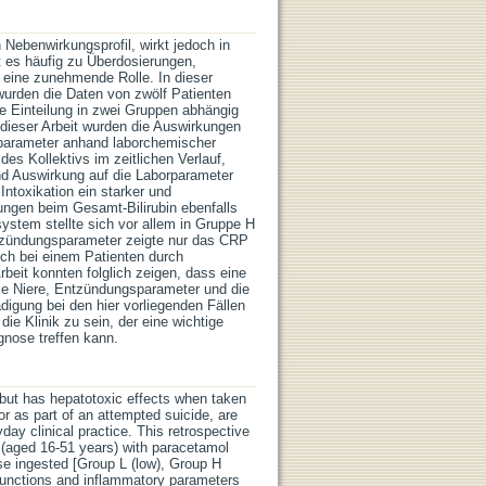
Nebenwirkungsprofil, wirkt jedoch in
 es häufig zu Überdosierungen,
ag eine zunehmende Rolle. In dieser
wurden die Daten von zwölf Patienten
ne Einteilung in zwei Gruppen abhängig
dieser Arbeit wurden die Auswirkungen
sparameter anhand laborchemischer
es Kollektivs im zeitlichen Verlauf,
 Auswirkung auf die Laborparameter
ntoxikation ein starker und
ungen beim Gesamt-Bilirubin ebenfalls
ystem stellte sich vor allem in Gruppe H
Entzündungsparameter zeigte nur das CRP
lich bei einem Patienten durch
rbeit konnten folglich zeigen, dass eine
die Niere, Entzündungsparameter und die
digung bei den hier vorliegenden Fällen
ie Klinik zu sein, der eine wichtige
nose treffen kann.
, but has hepatotoxic effects when taken
or as part of an attempted suicide, are
day clinical practice. This retrospective
s (aged 16-51 years) with paracetamol
se ingested [Group L (low), Group H
 functions and inflammatory parameters