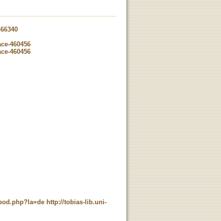
-66340
ace-460456
ace-460456
t_pod.php?la=de
http://tobias-lib.uni-