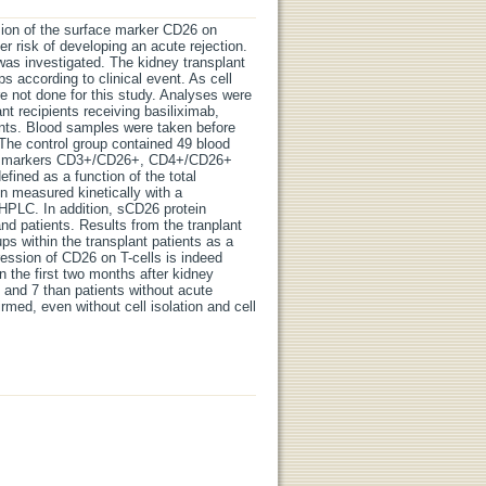
ssion of the surface marker CD26 on
er risk of developing an acute rejection.
 was investigated. The kidney transplant
ps according to clinical event. As cell
re not done for this study. Analyses were
t recipients receiving basiliximab,
ts. Blood samples were taken before
. The control group contained 49 blood
face markers CD3+/CD26+, CD4+/CD26+
ined as a function of the total
 measured kinetically with a
PLC. In addition, sCD26 protein
d patients. Results from the tranplant
ps within the transplant patients as a
ression of CD26 on T-cells is indeed
in the first two months after kidney
and 7 than patients without acute
rmed, even without cell isolation and cell