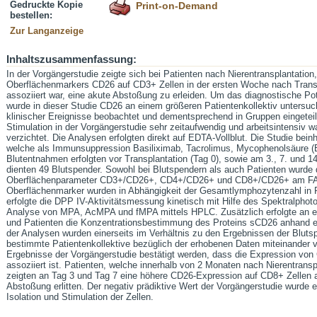
Gedruckte Kopie
Print-on-Demand
bestellen:
Zur Langanzeige
Inhaltszusammenfassung:
In der Vorgängerstudie zeigte sich bei Patienten nach Nierentransplantatio
Oberflächenmarkers CD26 auf CD3+ Zellen in der ersten Woche nach Transp
assoziiert war, eine akute Abstoßung zu erleiden. Um das diagnostische Po
wurde in dieser Studie CD26 an einem größeren Patientenkollektiv untersuch
klinischer Ereignisse beobachtet und dementsprechend in Gruppen eingeteilt.
Stimulation in der Vorgängerstudie sehr zeitaufwendig und arbeitsintensiv w
verzichtet. Die Analysen erfolgten direkt auf EDTA-Vollblut. Die Studie beinh
welche als Immunsuppression Basiliximab, Tacrolimus, Mycophenolsäure (E
Blutentnahmen erfolgten vor Transplantation (Tag 0), sowie am 3., 7. und 14
dienten 49 Blutspender. Sowohl bei Blutspendern als auch Patienten wurde 
Oberflächenparameter CD3+/CD26+, CD4+/CD26+ und CD8+/CD26+ am FAC
Oberflächenmarker wurden in Abhängigkeit der Gesamtlymphozytenzahl in 
erfolgte die DPP IV-Aktivitätsmessung kinetisch mit Hilfe des Spektralphot
Analyse von MPA, AcMPA und fMPA mittels HPLC. Zusätzlich erfolgte an e
und Patienten die Konzentrationsbestimmung des Proteins sCD26 anhand e
der Analysen wurden einerseits im Verhältnis zu den Ergebnissen der Bluts
bestimmte Patientenkollektive bezüglich der erhobenen Daten miteinander ve
Ergebnisse der Vorgängerstudie bestätigt werden, dass die Expression von
assoziiert ist. Patienten, welche innerhalb von 2 Monaten nach Nierentransp
zeigten an Tag 3 und Tag 7 eine höhere CD26-Expression auf CD8+ Zellen a
Abstoßung erlitten. Der negativ prädiktive Wert der Vorgängerstudie wurde e
Isolation und Stimulation der Zellen.