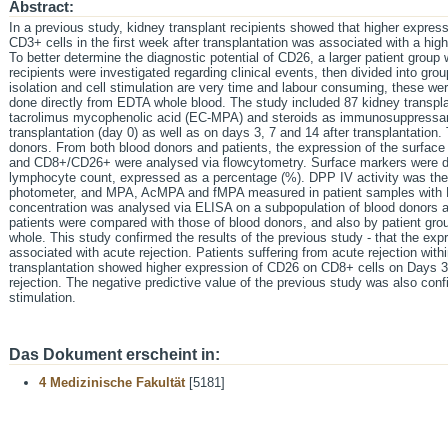
Abstract:
In a previous study, kidney transplant recipients showed that higher expre
CD3+ cells in the first week after transplantation was associated with a high
To better determine the diagnostic potential of CD26, a larger patient group
recipients were investigated regarding clinical events, then divided into grou
isolation and cell stimulation are very time and labour consuming, these we
done directly from EDTA whole blood. The study included 87 kidney transplan
tacrolimus mycophenolic acid (EC-MPA) and steroids as immunosuppressan
transplantation (day 0) as well as on days 3, 7 and 14 after transplantation
donors. From both blood donors and patients, the expression of the sur
and CD8+/CD26+ were analysed via flowcytometry. Surface markers were def
lymphocyte count, expressed as a percentage (%). DPP IV activity was then
photometer, and MPA, AcMPA and fMPA measured in patient samples with H
concentration was analysed via ELISA on a subpopulation of blood donors an
patients were compared with those of blood donors, and also by patient grou
whole. This study confirmed the results of the previous study - that the exp
associated with acute rejection. Patients suffering from acute rejection with
transplantation showed higher expression of CD26 on CD8+ cells on Days 3 
rejection. The negative predictive value of the previous study was also confi
stimulation.
Das Dokument erscheint in:
4 Medizinische Fakultät
[5181]