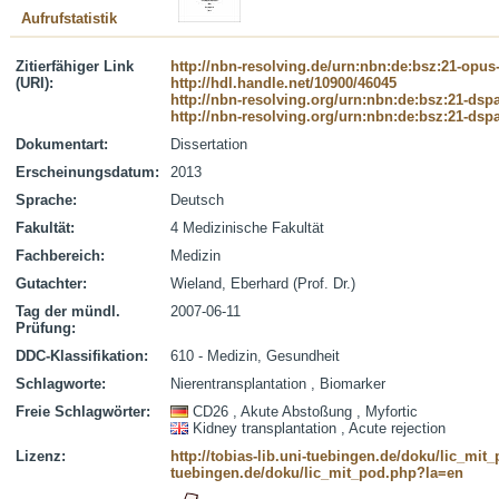
Aufrufstatistik
Zitierfähiger Link
http://nbn-resolving.de/urn:nbn:de:bsz:21-opus
(URI):
http://hdl.handle.net/10900/46045
http://nbn-resolving.org/urn:nbn:de:bsz:21-dsp
http://nbn-resolving.org/urn:nbn:de:bsz:21-dsp
Dokumentart:
Dissertation
Erscheinungsdatum:
2013
Sprache:
Deutsch
Fakultät:
4 Medizinische Fakultät
Fachbereich:
Medizin
Gutachter:
Wieland, Eberhard (Prof. Dr.)
Tag der mündl.
2007-06-11
Prüfung:
DDC-Klassifikation:
610 - Medizin, Gesundheit
Schlagworte:
Nierentransplantation , Biomarker
Freie Schlagwörter:
CD26 , Akute Abstoßung , Myfortic
Kidney transplantation , Acute rejection
Lizenz:
http://tobias-lib.uni-tuebingen.de/doku/lic_mi
tuebingen.de/doku/lic_mit_pod.php?la=en