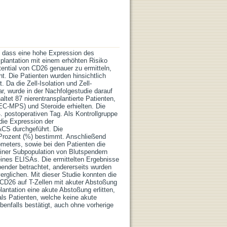
n, dass eine hohe Expression des
lantation mit einem erhöhten Risiko
tential von CD26 genauer zu ermitteln,
t. Die Patienten wurden hinsichtlich
 Da die Zell-Isolation und Zell-
ar, wurde in der Nachfolgestudie darauf
altet 87 nierentransplantierte Patienten,
C-MPS) und Steroide erhielten. Die
. postoperativen Tag. Als Kontrollgruppe
die Expression der
S durchgeführt. Die
Prozent (%) bestimmt. Anschließend
ometers, sowie bei den Patienten die
iner Subpopulation von Blutspendern
ines ELISAs. Die ermittelten Ergebnisse
pender betrachtet, andererseits wurden
rglichen. Mit dieser Studie konnten die
 CD26 auf T-Zellen mit akuter Abstoßung
lantation eine akute Abstoßung erlitten,
ls Patienten, welche keine akute
benfalls bestätigt, auch ohne vorherige