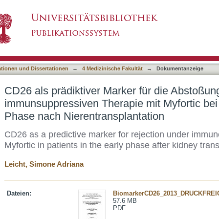
er für die Abstoßung unter der immunsuppressi
asiert)
en Phase nach Nierentransplantation
ationen und Dissertationen
→
4 Medizinische Fakultät
→
Dokumentanzeige
CD26 als prädiktiver Marker für die Abstoßun
immunsuppressiven Therapie mit Myfortic bei 
Phase nach Nierentransplantation
CD26 as a predictive marker for rejection under immun
Myfortic in patients in the early phase after kidney tran
Leicht, Simone Adriana
Dateien:
BiomarkerCD26_2013_DRUCKFREI
57.6 MB
PDF