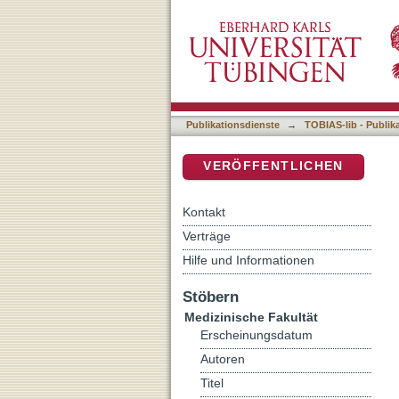
CD26 als prädiktiver Mark
DSpace Repositorium (Manakin b
bei Patienten in der früh
Publikationsdienste
→
TOBIAS-lib - Publik
VERÖFFENTLICHEN
Kontakt
Verträge
Hilfe und Informationen
Stöbern
Medizinische Fakultät
Erscheinungsdatum
Autoren
Titel