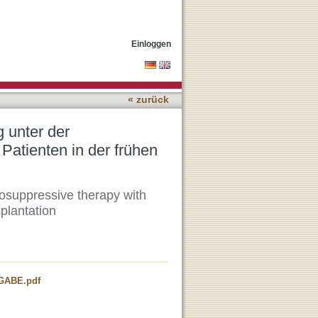
ven Therapie mit Myfortic
Einloggen
« zurück
g unter der
Patienten in der frühen
osuppressive therapy with
splantation
GABE.pdf