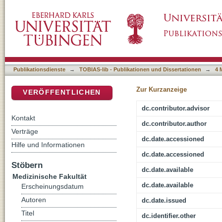
Immunhistochemische Analyse prognostische
DSpace Repositorium (Manakin basiert)
unter Verwendung der Tissue Microarray Te
Publikationsdienste
→
TOBIAS-lib - Publikationen und Dissertationen
→
4 
Zur Kurzanzeige
VERÖFFENTLICHEN
dc.contributor.advisor
Kontakt
dc.contributor.author
Verträge
dc.date.accessioned
Hilfe und Informationen
dc.date.accessioned
Stöbern
dc.date.available
Medizinische Fakultät
dc.date.available
Erscheinungsdatum
Autoren
dc.date.issued
Titel
dc.identifier.other