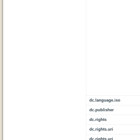
dc.language.iso
dc.publisher
dc.rights
dc.rights.uri
dc.rights.uri