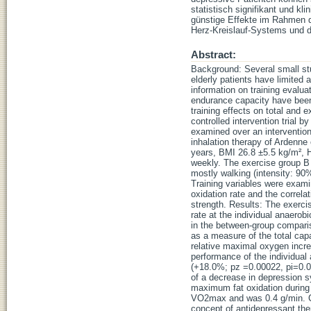
statistisch signifikant und k
günstige Effekte im Rahmen 
Herz-Kreislauf-Systems und 
Abstract:
Background: Several small stu
elderly patients have limited 
information on training evalua
endurance capacity have been 
training effects on total and 
controlled intervention trial 
examined over an intervention
inhalation therapy of Ardenne
years, BMI 26.8 ±5.5 kg/m², 
weekly. The exercise group B 
mostly walking (intensity: 90%
Training variables were exami
oxidation rate and the correla
strength. Results: The exerci
rate at the individual anaerob
in the between-group comparis
as a measure of the total ca
relative maximal oxygen incre
performance of the individual
(+18.0%; pz =0.00022, pi=0.0
of a decrease in depression
maximum fat oxidation during 
VO2max and was 0.4 g/min. Co
concept of antidepressant the