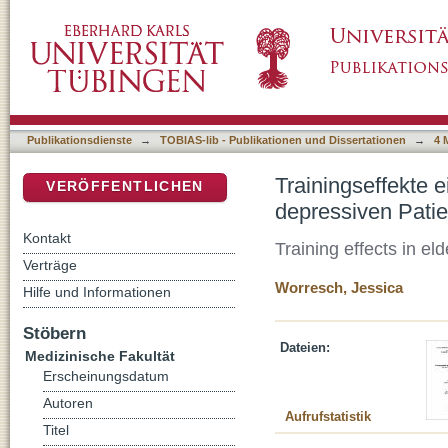
Trainingseffekte eines moderaten Ausdauertr
DSpace Repositorium (Manakin basiert)
Publikationsdienste
→
TOBIAS-lib - Publikationen und Dissertationen
→
4 
Trainingseffekte 
VERÖFFENTLICHEN
depressiven Pati
Kontakt
Training effects in e
Verträge
Worresch, Jessica
Hilfe und Informationen
Stöbern
Dateien:
Medizinische Fakultät
Erscheinungsdatum
Autoren
Aufrufstatistik
Titel