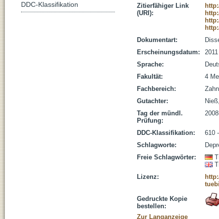
DDC-Klassifikation
Zitierfähiger Link
http
(URI):
http
http
http
Dokumentart:
Disse
Erscheinungsdatum:
2011
Sprache:
Deut
Fakultät:
4 Me
Fachbereich:
Zahn
Gutachter:
Nieß,
Tag der mündl.
2008
Prüfung:
DDC-Klassifikation:
610 
Schlagworte:
Depr
Freie Schlagwörter:
T
T
Lizenz:
http
tueb
Gedruckte Kopie
bestellen:
Zur Langanzeige