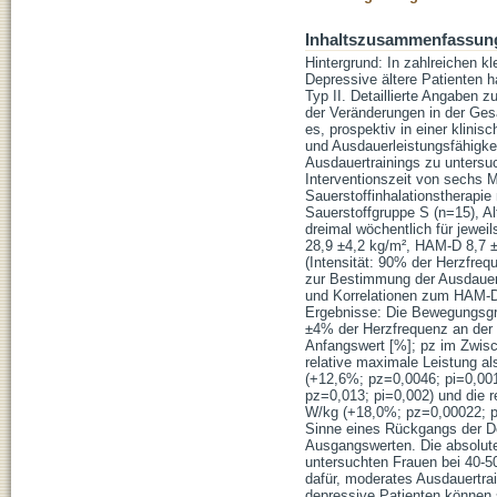
Inhaltszusammenfassun
Hintergrund: In zahlreichen k
Depressive ältere Patienten h
Typ II. Detaillierte Angaben 
der Veränderungen in der Gesa
es, prospektiv in einer klinis
und Ausdauerleistungsfähigke
Ausdauertrainings zu untersu
Interventionszeit von sechs 
Sauerstoffinhalationstherapi
Sauerstoffgruppe S (n=15), Al
dreimal wöchentlich für jewe
28,9 ±4,2 kg/m², HAM-D 8,7 ±3
(Intensität: 90% der Herzfreq
zur Bestimmung der Ausdauer-
und Korrelationen zum HAM-D 
Ergebnisse: Die Bewegungsgrup
±4% der Herzfrequenz an der 
Anfangswert [%]; pz im Zwisc
relative maximale Leistung al
(+12,6%; pz=0,0046; pi=0,001
pz=0,013; pi=0,002) und die r
W/kg (+18,0%; pz=0,00022; pi
Sinne eines Rückgangs der D
Ausgangswerten. Die absolute 
untersuchten Frauen bei 40-
dafür, moderates Ausdauertrain
depressive Patienten können 