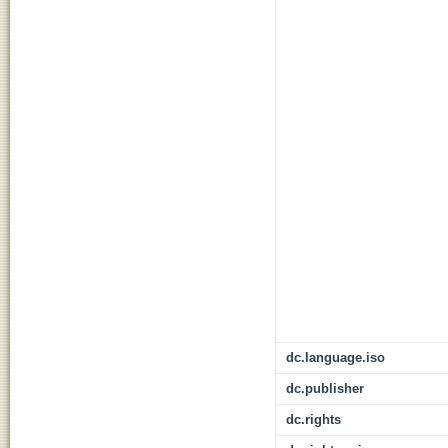
dc.language.iso
dc.publisher
dc.rights