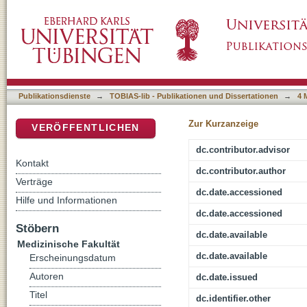
Wahrnehmung von witzigen Stimuli und Ver
DSpace Repositorium (Manakin basiert)
am Beispiel der Depression
Publikationsdienste
→
TOBIAS-lib - Publikationen und Dissertationen
→
4 
Zur Kurzanzeige
VERÖFFENTLICHEN
dc.contributor.advisor
Kontakt
dc.contributor.author
Verträge
dc.date.accessioned
Hilfe und Informationen
dc.date.accessioned
Stöbern
dc.date.available
Medizinische Fakultät
dc.date.available
Erscheinungsdatum
Autoren
dc.date.issued
Titel
dc.identifier.other