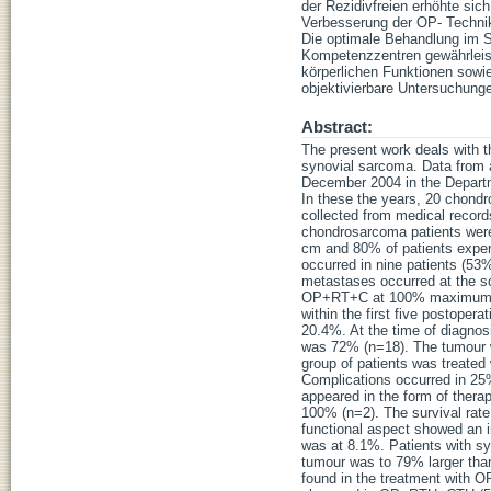
der Rezidivfreien erhöhte sic
Verbesserung der OP- Technik
Die optimale Behandlung im S
Kompetenzzentren gewährleiste
körperlichen Funktionen sowie
objektivierbare Untersuchung
Abstract:
The present work deals with th
synovial sarcoma. Data from a
December 2004 in the Departme
In these the years, 20 chond
collected from medical records
chondrosarcoma patients were
cm and 80% of patients experi
occurred in nine patients (5
metastases occurred at the s
OP+RT+C at 100% maximum. Wh
within the first five postoper
20.4%. At the time of diagnos
was 72% (n=18). The tumour 
group of patients was treated
Complications occurred in 25
appeared in the form of the
100% (n=2). The survival rat
functional aspect showed an in
was at 8.1%. Patients with s
tumour was to 79% larger than
found in the treatment with 