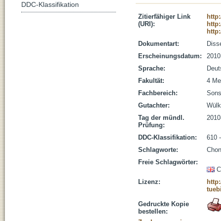
DDC-Klassifikation
Zitierfähiger Link
http
(URI):
http
http
Dokumentart:
Disse
Erscheinungsdatum:
2010
Sprache:
Deut
Fakultät:
4 Me
Fachbereich:
Sons
Gutachter:
Wülke
Tag der mündl.
2010
Prüfung:
DDC-Klassifikation:
610 
Schlagworte:
Chon
Freie Schlagwörter:
C
Lizenz:
http
tueb
Gedruckte Kopie
bestellen: