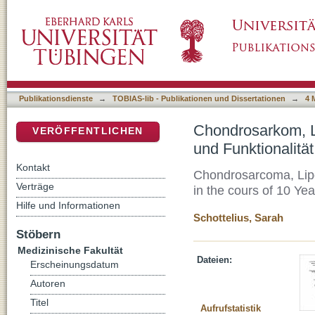
Chondrosarkom, Liposarkom, Synovialsarkom 
DSpace Repositorium (Manakin basiert)
von 10 Jahren
Publikationsdienste
→
TOBIAS-lib - Publikationen und Dissertationen
→
4 
Chondrosarkom, L
VERÖFFENTLICHEN
und Funktionalitä
Kontakt
Chondrosarcoma, Lipo
Verträge
in the cours of 10 Yea
Hilfe und Informationen
Schottelius, Sarah
Stöbern
Medizinische Fakultät
Dateien:
Erscheinungsdatum
Autoren
Titel
Aufrufstatistik