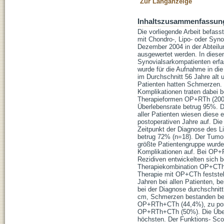
Zur Langanzeige
Inhaltszusammenfassun
Die vorliegende Arbeit befass
mit Chondro-, Lipo- oder Syn
Dezember 2004 in der Abteilun
ausgewertet werden. In dies
Synovialsarkompatienten erfa
wurde für die Aufnahme in di
im Durchschnitt 56 Jahre alt
Patienten hatten Schmerzen. D
Komplikationen traten dabei b
Therapieformen OP+RTh (200%)
Überlebensrate betrug 95%. 
aller Patienten wiesen diese 
postoperativen Jahre auf. Di
Zeitpunkt der Diagnose des Li
betrug 72% (n=18). Der Tumo
größte Patientengruppe wurde 
Komplikationen auf. Bei OP+R
Rezidiven entwickelten sich 
Therapiekombination OP+CTh m
Therapie mit OP+CTh feststel
Jahren bei allen Patienten, b
bei der Diagnose durchschnit
cm, Schmerzen bestanden bei 
OP+RTh+CTh (44,4%), zu post
OP+RTh+CTh (50%). Die Über
höchsten. Der Funktions- Scor