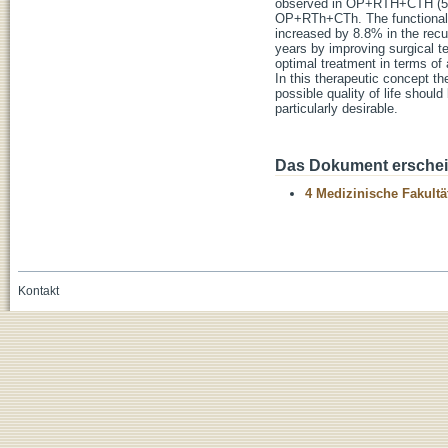
observed in OP+RTH+CTH (50%)
OP+RTh+CTh. The functional s
increased by 8.8% in the recu
years by improving surgical t
optimal treatment in terms of
In this therapeutic concept th
possible quality of life shoul
particularly desirable.
Das Dokument erschein
4 Medizinische Fakultä
Kontakt