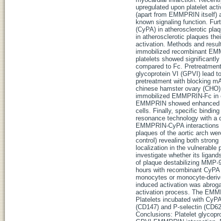
upregulated upon platelet act
(apart from EMMPRIN itself) a
known signaling function. Fur
(CyPA) in atherosclerotic pla
in atherosclerotic plaques the
activation. Methods and resul
immobilized recombinant EMMP
platelets showed significant
compared to Fc. Pretreatment
glycoprotein VI (GPVI) lead t
pretreatment with blocking mAb
chinese hamster ovary (CHO) 
immobilized EMMPRIN-Fc in co
EMMPRIN showed enhanced ro
cells. Finally, specific bin
resonance technology with a di
EMMPRIN-CyPA interactions in
plaques of the aortic arch w
control) revealing both stro
localization in the vulnerabl
investigate whether its ligan
of plaque destabilizing MMP-9
hours with recombinant CyPA 
monocytes or monocyte-derive
induced activation was abrog
activation process. The EMMP
Platelets incubated with CyP
(CD147) and P-selectin (CD62
Conclusions: Platelet glycopr