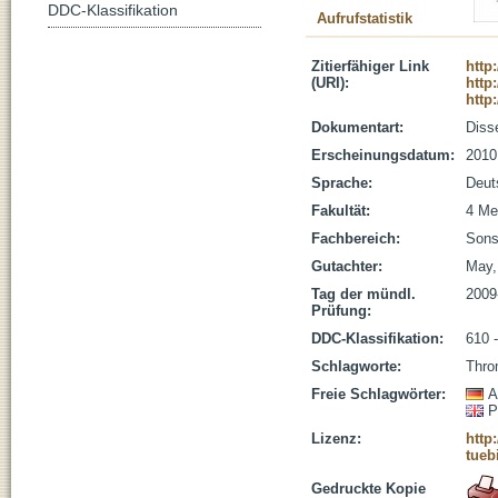
DDC-Klassifikation
Aufrufstatistik
Zitierfähiger Link
http
(URI):
http
http
Dokumentart:
Disse
Erscheinungsdatum:
2010
Sprache:
Deut
Fakultät:
4 Me
Fachbereich:
Sons
Gutachter:
May, 
Tag der mündl.
2009
Prüfung:
DDC-Klassifikation:
610 
Schlagworte:
Thro
Freie Schlagwörter:
A
P
Lizenz:
http
tueb
Gedruckte Kopie