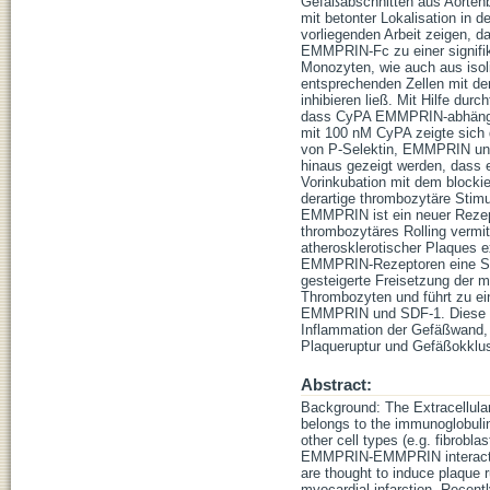
Gefäßabschnitten aus Aorte
mit betonter Lokalisation in d
vorliegenden Arbeit zeigen, 
EMMPRIN-Fc zu einer signifik
Monozyten, wie auch aus iso
entsprechenden Zellen mit de
inhibieren ließ. Mit Hilfe du
dass CyPA EMMPRIN-abhängig
mit 100 nM CyPA zeigte sich 
von P-Selektin, EMMPRIN un
hinaus gezeigt werden, dass 
Vorinkubation mit dem blocki
derartige thrombozytäre Sti
EMMPRIN ist ein neuer Reze
thrombozytäres Rolling vermi
atherosklerotischer Plaques
EMMPRIN-Rezeptoren eine Ste
gesteigerte Freisetzung der
Thrombozyten und führt zu ei
EMMPRIN und SDF-1. Diese Er
Inflammation der Gefäßwand, s
Plaqueruptur und Gefäßokklus
Abstract:
Background: The Extracellular
belongs to the immunoglobulin
other cell types (e.g. fibrobl
EMMPRIN-EMMPRIN interaction
are thought to induce plaque r
myocardial infarction. Recen