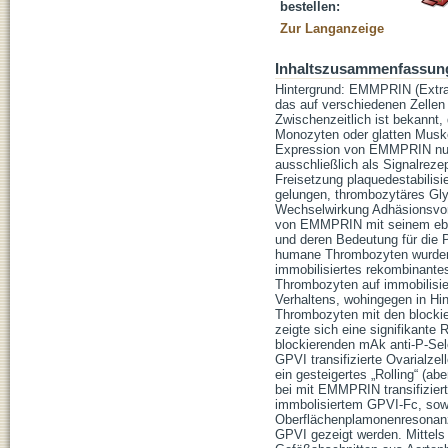
bestellen:
Zur Langanzeige
Inhaltszusammenfassun
Hintergrund: EMMPRIN (Extrace
das auf verschiedenen Zellen
Zwischenzeitlich ist bekannt
Monozyten oder glatten Muskel
Expression von EMMPRIN nun
ausschließlich als Signalrez
Freisetzung plaquedestabilisi
gelungen, thrombozytäres Gly
Wechselwirkung Adhäsionsvorg
von EMMPRIN mit seinem ebenf
und deren Bedeutung für die P
humane Thrombozyten wurden m
immobilisiertes rekombinante
Thrombozyten auf immobilisie
Verhaltens, wohingegen in Hi
Thrombozyten mit den blocki
zeigte sich eine signifikante
blockierenden mAk anti-P-Selek
GPVI transifizierte Ovarialze
ein gesteigertes „Rolling“ (
bei mit EMMPRIN transifiziert
immbolisiertem GPVI-Fc, so
Oberflächenplamonenresonanz
GPVI gezeigt werden. Mittels