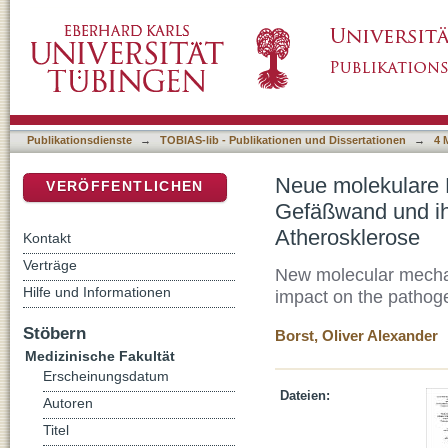
Neue molekulare Mechanismen zellulärer Int
DSpace Repositorium (Manakin basiert)
die Pathogenese der Atherosklerose
Publikationsdienste
→
TOBIAS-lib - Publikationen und Dissertationen
→
4 
Neue molekulare M
VERÖFFENTLICHEN
Gefäßwand und ih
Atherosklerose
Kontakt
Verträge
New molecular mechani
Hilfe und Informationen
impact on the pathoge
Stöbern
Borst, Oliver Alexander
Medizinische Fakultät
Erscheinungsdatum
Dateien:
Autoren
Titel