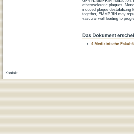
GPVI-EMMPRIN interaction. EM
atherosclerotic plaques. Mo
induced plaque destabilizing
together, EMMPRIN may represe
vascular wall leading to progr
Das Dokument erschein
4 Medizinische Fakultä
Kontakt