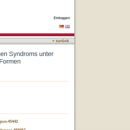
erer Berücksichtigung der
Einloggen
« zurück
chen Syndroms unter
 Formen
opus-45442