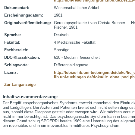
http://nbn-resolving.org/urn:nbn:de:bsz:21
Dokumentart:
Wissenschaftlicher Artikel
Erscheinungsdatum:
1981
Originalveröffentlichung:
Gerontopsychiatrie / von Christa Brenner ... Hrs
Fischer, 1981
Sprache:
Deutsch
Fakultät:
4 Medizinische Fakultät
Fachbereich:
Sonstige
DDC-Klassifikation:
610 - Medizin, Gesundheit
Schlagworte:
Differentialdiagnose
Lizenz:
http://tobias-lib.uni-tuebingen.de/doku/li
lib.uni-tuebingen.de/doku/lic_ohne_pod.p
Zur Langanzeige
Inhaltszusammenfassung:
Der Begriff «psychoorganisches Syndrom» erweckt manchmal den Eindruck 
und Endgültigen. Bei Ärzten und Patienten breitet sich nicht selten diagnos
aus, sobald diese Diagnose gestellt oder erwogen wird. Wir möchten versu
nicht immer berechtigt ist: Das psychoorganische Syndrom kann in bestimmt
diesem Grund schlug SPOERRI bereits 1969 eine Unterteilung des allgeme
ein reversibles und in ein irreversibles hirndiffuses Psychosyndrom.