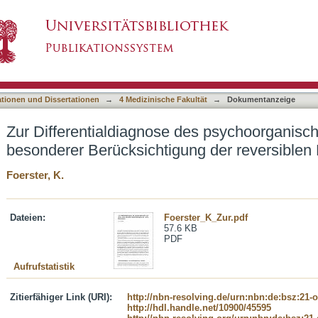
 des psychoorganischen Syndroms unter besond
asiert)
ationen und Dissertationen
→
4 Medizinische Fakultät
→
Dokumentanzeige
Zur Differentialdiagnose des psychoorganis
besonderer Berücksichtigung der reversiblen
Foerster, K.
Dateien:
Foerster_K_Zur.pdf
57.6 KB
PDF
Aufrufstatistik
Zitierfähiger Link (URI):
http://nbn-resolving.de/urn:nbn:de:bsz:21-
http://hdl.handle.net/10900/45595