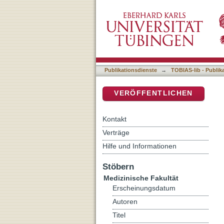
Zur Differentialdiagnose
DSpace Repositorium (Manakin b
reversiblen Formen
Publikationsdienste
→
TOBIAS-lib - Publik
VERÖFFENTLICHEN
Kontakt
Verträge
Hilfe und Informationen
Stöbern
Medizinische Fakultät
Erscheinungsdatum
Autoren
Titel