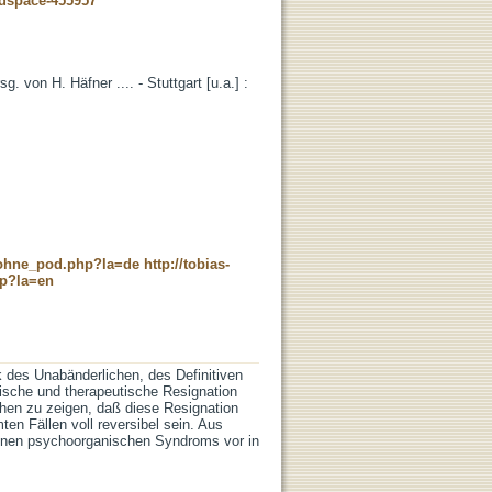
-dspace-455957
g. von H. Häfner .... - Stuttgart [u.a.] :
c_ohne_pod.php?la=de
http://tobias-
hp?la=en
des Unabänderlichen, des Definitiven
tische und therapeutische Resignation
chen zu zeigen, daß diese Resignation
en Fällen voll reversibel sein. Aus
inen psychoorganischen Syndroms vor in