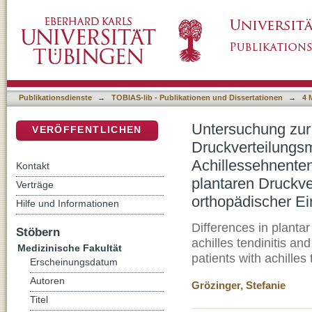
Untersuchung zur quantitativen Differenzier
DSpace Repositorium (Manakin basiert)
Patienten mit Achillessehnentendinitis und
Druckverteilungsmessung sowie zur Wirksamk
Achillessehnentendinitis
Publikationsdienste
→
TOBIAS-lib - Publikationen und Dissertationen
→
4 
Untersuchung zur 
VERÖFFENTLICHEN
Druckverteilungsm
Achillessehnente
Kontakt
plantaren Druckv
Verträge
orthopädischer Ei
Hilfe und Informationen
Differences in planta
Stöbern
achilles tendinitis an
Medizinische Fakultät
patients with achilles 
Erscheinungsdatum
Autoren
Grözinger, Stefanie
Titel