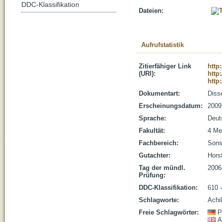
DDC-Klassifikation
Dateien:
Aufrufstatistik
Zitierfähiger Link
http
(URI):
http
http
Dokumentart:
Disse
Erscheinungsdatum:
2009
Sprache:
Deut
Fakultät:
4 Me
Fachbereich:
Sons
Gutachter:
Hors
Tag der mündl.
2006
Prüfung:
DDC-Klassifikation:
610 
Schlagworte:
Achi
Freie Schlagwörter:
P
A