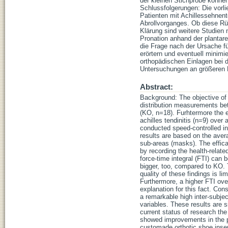
der kleinen Stichprobe können 
Schlussfolgerungen: Die vorl
Patienten mit Achillessehnent
Abrollvorganges. Ob diese Rü
Klärung sind weitere Studien 
Pronation anhand der plantare
die Frage nach der Ursache für
erörtern und eventuell minim
orthopädischen Einlagen bei de
Untersuchungen an größeren Pa
Abstract:
Background: The objective of 
distribution measurements bet
(KO, n=18). Furhtermore the ef
achilles tendinitis (n=9) ov
conducted speed-controlled i
results are based on the avera
sub-areas (masks). The effica
by recording the health-related
force-time integral (FTI) can
bigger, too, compared to KO. T
quality of these findings is lim
Furthermore, a higher FTI ove
explanation for this fact. Con
a remarkable high inter-subjec
variables. These results are 
current status of research th
showed improvements in the phy
customade orthotic shoe inser