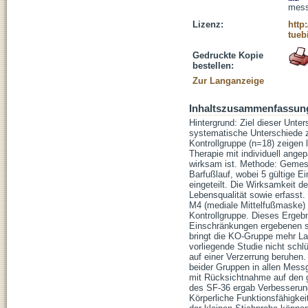
mess
Lizenz:
http
tueb
Gedruckte Kopie
bestellen:
Zur Langanzeige
Inhaltszusammenfassun
Hintergrund: Ziel dieser Unt
systematische Unterschiede z
Kontrollgruppe (n=18) zeigen 
Therapie mit individuell ange
wirksam ist. Methode: Gemess
Barfußlauf, wobei 5 gültige 
eingeteilt. Die Wirksamkeit 
Lebensqualität sowie erfasst.
M4 (mediale Mittelfußmaske) 
Kontrollgruppe. Dieses Ergebn
Einschränkungen ergebenen si
bringt die KO-Gruppe mehr La
vorliegende Studie nicht schl
auf einer Verzerrung beruhen. 
beider Gruppen in allen Mess
mit Rücksichtnahme auf den g
des SF-36 ergab Verbesserun
Körperliche Funktionsfähigkei