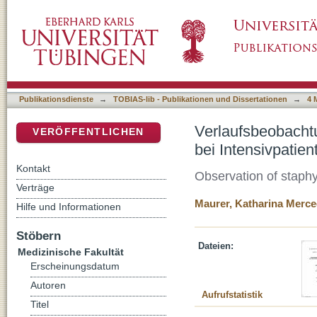
Verlaufsbeobachtung zur Staphylococcus aur
DSpace Repositorium (Manakin basiert)
gesunden Probanden
Publikationsdienste
→
TOBIAS-lib - Publikationen und Dissertationen
→
4 
Verlaufsbeobacht
VERÖFFENTLICHEN
bei Intensivpati
Kontakt
Observation of staphy
Verträge
Maurer, Katharina Merc
Hilfe und Informationen
Stöbern
Dateien:
Medizinische Fakultät
Erscheinungsdatum
Autoren
Aufrufstatistik
Titel