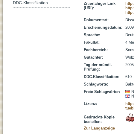
DDC-Klassifikation
Zitierfähiger Link
http
(URI):
http
http
Dokumentart:
Disse
Erscheinungsdatum:
2009
Sprache:
Deut
Fakultät:
4 Me
Fachbereich:
Sons
Gutachter:
Wolz,
Tag der mündl.
2005
Prüfung:
DDC-Klassifikation:
610 
Schlagworte:
Bakt
Freie Schlagwörter:
N
N
Lizenz:
http
tueb
Gedruckte Kopie
bestellen:
Zur Langanzeige