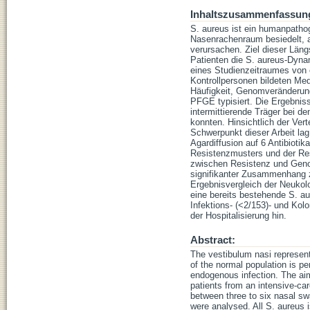
Inhaltszusammenfassun
S. aureus ist ein humanpath
Nasenrachenraum besiedelt, a
verursachen. Ziel dieser Läng
Patienten die S. aureus-Dyna
eines Studienzeitraumes von
Kontrollpersonen bildeten Med
Häufigkeit, Genomveränderung
PFGE typisiert. Die Ergebniss
intermittierende Träger bei de
konnten. Hinsichtlich der Ver
Schwerpunkt dieser Arbeit lag
Agardiffusion auf 6 Antibioti
Resistenzmusters und der Re
zwischen Resistenz und Genot
signifikanter Zusammenhang 
Ergebnisvergleich der Neukolo
eine bereits bestehende S. a
Infektions- (<2/153)- und Ko
der Hospitalisierung hin.
Abstract:
The vestibulum nasi represen
of the normal population is pe
endogenous infection. The aim
patients from an intensive-car
between three to six nasal s
were analysed. All S. aureus i