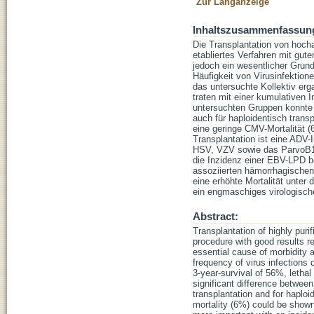
Zur Langanzeige
Inhaltszusammenfassun
Die Transplantation von hoch
etabliertes Verfahren mit gut
jedoch ein wesentlicher Grund 
Häufigkeit von Virusinfektion
das untersuchte Kollektiv erg
traten mit einer kumulativen 
untersuchten Gruppen konnte 
auch für haploidentisch trans
eine geringe CMV-Mortalität 
Transplantation ist eine ADV-
HSV, VZV sowie das ParvoB19-
die Inzidenz einer EBV-LPD be
assoziierten hämorrhagischen 
eine erhöhte Mortalität unter
ein engmaschiges virologisch
Abstract:
Transplantation of highly pur
procedure with good results r
essential cause of morbidity a
frequency of virus infections
3-year-survival of 56%, letha
significant difference betwee
transplantation and for haplo
mortality (6%) could be shown