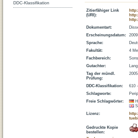
DDC-Klassifikation
Zitierfähiger Link
http
(URI):
http
http
Dokumentart:
Disse
Erscheinungsdatum:
2009
Sprache:
Deut
Fakultät:
4 Me
Fachbereich:
Sons
Gutachter:
Lang,
Tag der mündl.
2005
Prüfung:
DDC-Klassifikation:
610 
Schlagworte:
Peri
Freie Schlagwörter:
H
S
Lizenz:
http
tueb
Gedruckte Kopie
bestellen: