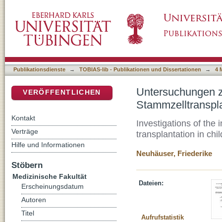
Untersuchungen zur Inzidenz von Viruserkra
DSpace Repositorium (Manakin basiert)
Kindern
Publikationsdienste
→
TOBIAS-lib - Publikationen und Dissertationen
→
4 
Untersuchungen z
VERÖFFENTLICHEN
Stammzelltranspla
Kontakt
Investigations of the i
Verträge
transplantation in chi
Hilfe und Informationen
Neuhäuser, Friederike
Stöbern
Medizinische Fakultät
Dateien:
Erscheinungsdatum
Autoren
Titel
Aufrufstatistik