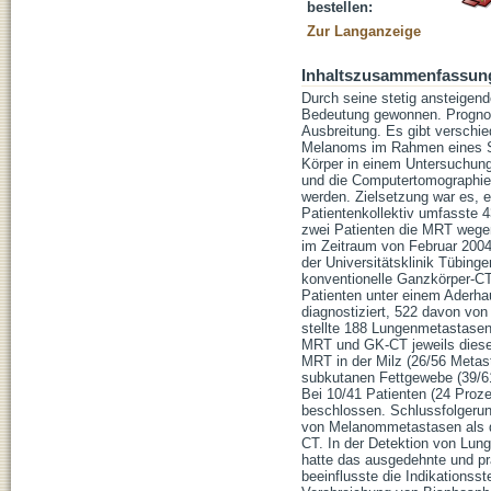
bestellen:
Zur Langanzeige
Inhaltszusammenfassun
Durch seine stetig ansteigen
Bedeutung gewonnen. Prognos
Ausbreitung. Es gibt verschi
Melanoms im Rahmen eines S
Körper in einem Untersuchun
und die Computertomographie 
werden. Zielsetzung war es, 
Patientenkollektiv umfasste 
zwei Patienten die MRT wegen
im Zeitraum von Februar 2004 
der Universitätsklinik Tübing
konventionelle Ganzkörper-CT 
Patienten unter einem Aderh
diagnostiziert, 522 davon v
stellte 188 Lungenmetastasen
MRT und GK-CT jeweils diese
MRT in der Milz (26/56 Metas
subkutanen Fettgewebe (39/6
Bei 10/41 Patienten (24 Proz
beschlossen. Schlussfolgerun
von Melanommetastasen als d
CT. In der Detektion von Lung
hatte das ausgedehnte und pr
beeinflusste die Indikationsst