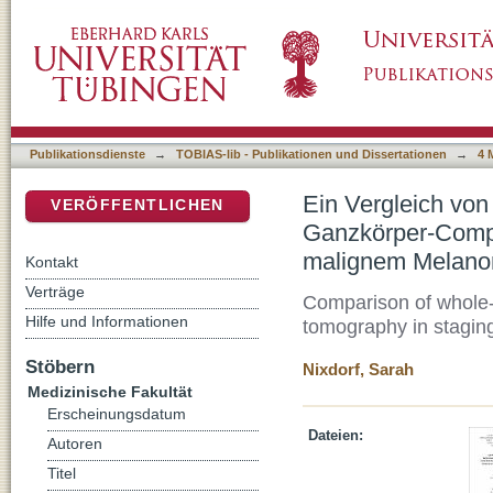
Ein Vergleich von Ganzkörper-Magnetreson
DSpace Repositorium (Manakin basiert)
Computertomographie zum Staging von Pati
und IV
Publikationsdienste
→
TOBIAS-lib - Publikationen und Dissertationen
→
4 
Ein Vergleich vo
VERÖFFENTLICHEN
Ganzkörper-Compu
malignem Melanom
Kontakt
Verträge
Comparison of whole
Hilfe und Informationen
tomography in stagin
Stöbern
Nixdorf, Sarah
Medizinische Fakultät
Erscheinungsdatum
Dateien:
Autoren
Titel