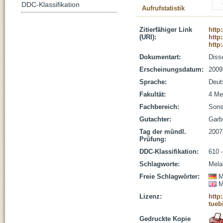
DDC-Klassifikation
Aufrufstatistik
Zitierfähiger Link
http
(URI):
http
http
Dokumentart:
Disse
Erscheinungsdatum:
2009
Sprache:
Deut
Fakultät:
4 Me
Fachbereich:
Sons
Gutachter:
Garbe
Tag der mündl.
2007
Prüfung:
DDC-Klassifikation:
610 
Schlagworte:
Mel
Freie Schlagwörter:
M
M
Lizenz:
http
tueb
Gedruckte Kopie