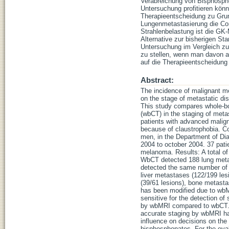
Verabreichung von Bisphospho
Untersuchung profitieren kön
Therapieentscheidung zu Gru
Lungenmetastasierung die Co
Strahlenbelastung ist die 
Alternative zur bisherigen St
Untersuchung im Vergleich zu
zu stellen, wenn man davon 
auf die Therapieentscheidung 
Abstract:
The incidence of malignant m
on the stage of metastatic di
This study compares whole-b
(wbCT) in the staging of meta
patients with advanced malig
because of claustrophobia. 
men, in the Department of Dia
2004 to october 2004. 37 pat
melanoma. Results: A total o
WbCT detected 188 lung meta
detected the same number of 
liver metastases (122/199 le
(39/61 lesions), bone metasta
has been modified due to wbM
sensitive for the detection o
by wbMRI compared to wbCT. 
accurate staging by wbMRI had
influence on decisions on the 
bisphosphonates. For the eval