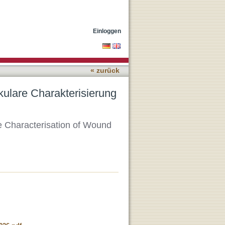
von Wund- und
Einloggen
« zurück
kulare Charakterisierung
e Characterisation of Wound