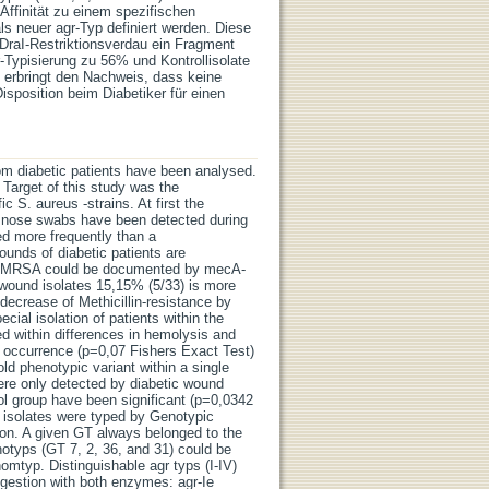
Affinität zu einem spezifischen
ls neuer agr-Typ definiert werden. Diese
 DraI-Restriktionsverdau ein Fragment
r-Typisierung zu 56% und Kontrollisolate
 erbringt den Nachweis, dass keine
isposition beim Diabetiker für einen
rom diabetic patients have been analysed.
 Target of this study was the
ic S. aureus -strains. At first the
n nose swabs have been detected during
ed more frequently than a
unds of diabetic patients are
work MRSA could be documented by mecA-
f wound isolates 15,15% (5/33) is more
 decrease of Methicillin-resistance by
ecial isolation of patients within the
ed within differences in hemolysis and
t occurrence (p=0,07 Fishers Exact Test)
ld phenotypic variant within a single
ere only detected by diabetic wound
rol group have been significant (p=0,0342
s isolates were typed by Genotypic
on. A given GT always belonged to the
otyps (GT 7, 2, 36, and 31) could be
nomtyp. Distinguishable agr typs (I-IV)
igestion with both enzymes: agr-Ie