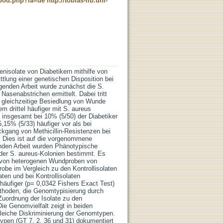
t_pod.php?la=de
http://tobias-lib.uni-
nisolate von Diabetikern mithilfe von
tlung einer genetischen Disposition bei
egenden Arbeit wurde zunächst die S.
asenabstrichen ermittelt. Dabei tritt
e gleichzeitige Besiedlung von Wunde
 drittel häufiger mit S. aureus
 insgesamt bei 10% (5/50) der Diabetiker
,15% (5/33) häufiger vor als bei
kgang von Methicillin-Resistenzen bei
. Dies ist auf die vorgenommene
genden Arbeit wurden Phänotypische
der S. aureus-Kolonien bestimmt. Es
n von heterogenen Wundproben von
robe im Vergleich zu den Kontrollisolaten
ten und bei Kontrollisolaten
 häufiger (p= 0,0342 Fishers Exact Test)
ethoden, die Genomtypisierung durch
Zuordnung der Isolate zu den
ie Genomvielfalt zeigt in beiden
 gleiche Diskriminierung der Genomtypen.
en (GT 7, 2, 36 und 31) dokumentiert