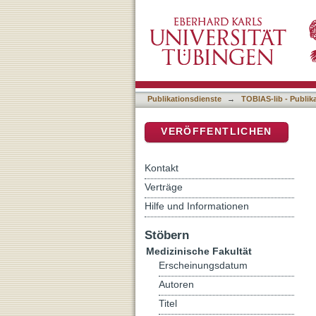
Staphylococcus aureus be
DSpace Repositorium (Manakin b
Nasenisolaten
Publikationsdienste
→
TOBIAS-lib - Publik
VERÖFFENTLICHEN
Kontakt
Verträge
Hilfe und Informationen
Stöbern
Medizinische Fakultät
Erscheinungsdatum
Autoren
Titel