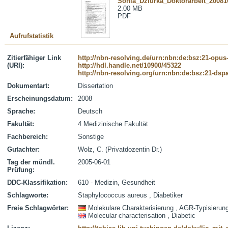
Sonia_Dziurka_Doktorarbeit_20081
2.00 MB
PDF
Aufrufstatistik
Zitierfähiger Link
http://nbn-resolving.de/urn:nbn:de:bsz:21-opus
(URI):
http://hdl.handle.net/10900/45322
http://nbn-resolving.org/urn:nbn:de:bsz:21-dsp
Dokumentart:
Dissertation
Erscheinungsdatum:
2008
Sprache:
Deutsch
Fakultät:
4 Medizinische Fakultät
Fachbereich:
Sonstige
Gutachter:
Wolz, C. (Privatdozentin Dr.)
Tag der mündl.
2005-06-01
Prüfung:
DDC-Klassifikation:
610 - Medizin, Gesundheit
Schlagworte:
Staphylococcus aureus , Diabetiker
Freie Schlagwörter:
Molekulare Charakterisierung , AGR-Typisieru
Molecular characterisation , Diabetic