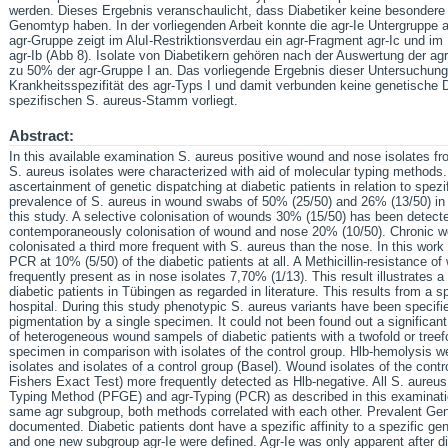
werden. Dieses Ergebnis veranschaulicht, dass Diabetiker keine besondere 
Genomtyp haben. In der vorliegenden Arbeit konnte die agr-Ie Untergruppe a
agr-Gruppe zeigt im AluI-Restriktionsverdau ein agr-Fragment agr-Ic und im
agr-Ib (Abb 8). Isolate von Diabetikern gehören nach der Auswertung der ag
zu 50% der agr-Gruppe I an. Das vorliegende Ergebnis dieser Untersuchung
Krankheitsspezifität des agr-Typs I und damit verbunden keine genetische D
spezifischen S. aureus-Stamm vorliegt.
Abstract:
In this available examination S. aureus positive wound and nose isolates f
S. aureus isolates were characterized with aid of molecular typing methods.
ascertainment of genetic dispatching at diabetic patients in relation to spezif
prevalence of S. aureus in wound swabs of 50% (25/50) and 26% (13/50) i
this study. A selective colonisation of wounds 30% (15/50) has been detect
contemporaneously colonisation of wound and nose 20% (10/50). Chronic wo
colonisated a third more frequent with S. aureus than the nose. In this 
PCR at 10% (5/50) of the diabetic patients at all. A Methicillin-resistance o
frequently present as in nose isolates 7,70% (1/13). This result illustrates a
diabetic patients in Tübingen as regarded in literature. This results from a sp
hospital. During this study phenotypic S. aureus variants have been specifi
pigmentation by a single specimen. It could not been found out a significan
of heterogeneous wound sampels of diabetic patients with a twofold or treefo
specimen in comparison with isolates of the control group. Hlb-hemolysis w
isolates and isolates of a control group (Basel). Wound isolates of the cont
Fishers Exact Test) more frequently detected as Hlb-negative. All S. aureu
Typing Method (PFGE) and agr-Typing (PCR) as described in this examinati
same agr subgroup, both methods correlated with each other. Prevalent Gen
documented. Diabetic patients dont have a spezific affinity to a spezific ge
and one new subgroup agr-Ie were defined. Agr-Ie was only apparent after d