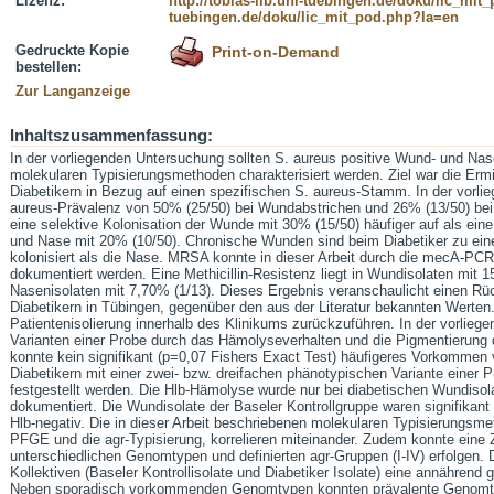
Lizenz:
http://tobias-lib.uni-tuebingen.de/doku/lic_mi
tuebingen.de/doku/lic_mit_pod.php?la=en
Gedruckte Kopie
Print-on-Demand
bestellen:
Zur Langanzeige
Inhaltszusammenfassung:
In der vorliegenden Untersuchung sollten S. aureus positive Wund- und Nase
molekularen Typisierungsmethoden charakterisiert werden. Ziel war die Ermit
Diabetikern in Bezug auf einen spezifischen S. aureus-Stamm. In der vorli
aureus-Prävalenz von 50% (25/50) bei Wundabstrichen und 26% (13/50) bei N
eine selektive Kolonisation der Wunde mit 30% (15/50) häufiger auf als ein
und Nase mit 20% (10/50). Chronische Wunden sind beim Diabetiker zu einem
kolonisiert als die Nase. MRSA konnte in dieser Arbeit durch die mecA-PCR
dokumentiert werden. Eine Methicillin-Resistenz liegt in Wundisolaten mit 15
Nasenisolaten mit 7,70% (1/13). Dieses Ergebnis veranschaulicht einen Rüc
Diabetikern in Tübingen, gegenüber den aus der Literatur bekannten Werten
Patientenisolierung innerhalb des Klinikums zurückzuführen. In der vorlie
Varianten einer Probe durch das Hämolyseverhalten und die Pigmentierung 
konnte kein signifikant (p=0,07 Fishers Exact Test) häufigeres Vorkomme
Diabetikern mit einer zwei- bzw. dreifachen phänotypischen Variante einer P
festgestellt werden. Die Hlb-Hämolyse wurde nur bei diabetischen Wundisola
dokumentiert. Die Wundisolate der Baseler Kontrollgruppe waren signifikant
Hlb-negativ. Die in dieser Arbeit beschriebenen molekularen Typisierungsm
PFGE und die agr-Typisierung, korrelieren miteinander. Zudem konnte eine 
unterschiedlichen Genomtypen und definierten agr-Gruppen (I-IV) erfolgen. D
Kollektiven (Baseler Kontrollisolate und Diabetiker Isolate) eine annährend
Neben sporadisch vorkommenden Genomtypen konnten prävalente Genomtyp