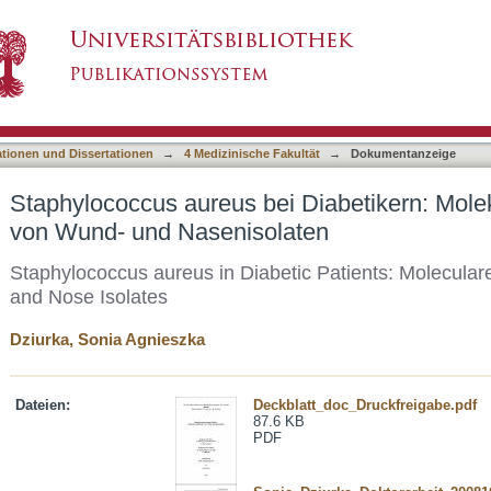
i Diabetikern: Molekulare Charakterisierung 
asiert)
ationen und Dissertationen
→
4 Medizinische Fakultät
→
Dokumentanzeige
Staphylococcus aureus bei Diabetikern: Mole
von Wund- und Nasenisolaten
Staphylococcus aureus in Diabetic Patients: Molecular
and Nose Isolates
Dziurka, Sonia Agnieszka
Dateien:
Deckblatt_doc_Druckfreigabe.pdf
87.6 KB
PDF