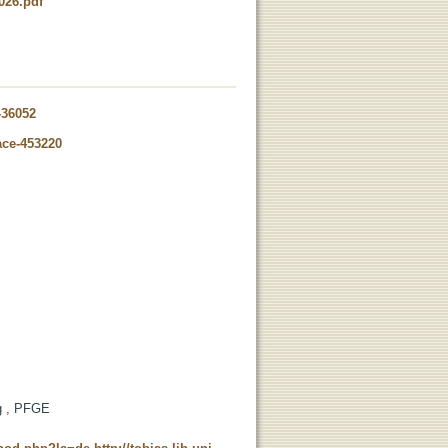
026.pdf
-36052
ace-453220
ng , PFGE