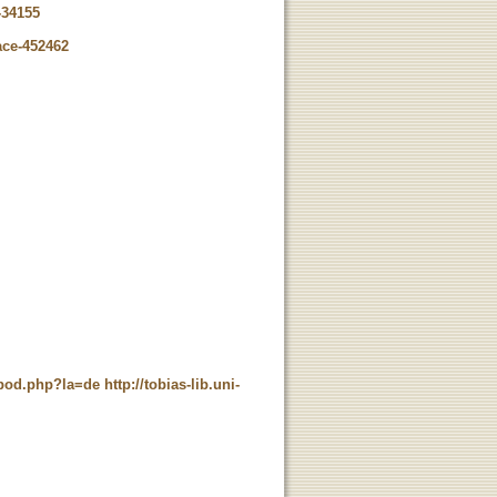
-34155
ace-452462
t_pod.php?la=de
http://tobias-lib.uni-