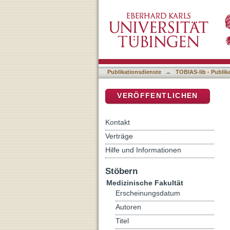
Untersuchung des Nikotinc
DSpace Repositorium (Manakin b
Publikationsdienste
→
TOBIAS-lib - Publik
VERÖFFENTLICHEN
Kontakt
Verträge
Hilfe und Informationen
Stöbern
Medizinische Fakultät
Erscheinungsdatum
Autoren
Titel