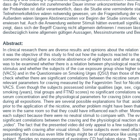
dass die Probanden mit zunehmender Dauer immer unkonzentrierter ihre Frag
der Probanden ist dafür verantwortlich, dass die Studie eine verminderte st
Teilnehmerkollektive wären notwendig gewesen, um die Fragestellung der vor
Außerdem wären längere Abstinenzzeiten vor Beginn der Studie sinnvoller, w
erwiesen hat. Auch die Anwendung weiterer Stimuli hätten eventuell signifika
zeigt, dass sich der Begriff Craving nicht allgemein definieren / messen läss
diesbezüglich keine allgemein gültigen Aussagen, Messinstrumente und Beur
Abstract:
In clinical research there are diverse results and opinions about the relati
it was the objective of this study to find out how the subjects reacted to th
someone smoking) after a nicotine abstinence of eight hours and after an app
was to be examined whether there is a relation between physiological react
stimulus and whether the subjects of the cue exposure group show higher sc
(VACS) and in the Questionnaire on Smoking Urges (QSU) than those of the 
check whether there are significant correlations between the nicotine serum
relevant parameters for craving measured by the Fagerström Test for Nic
VACS. Even though the subjects possessed similar qualities (age, sex, ciga
smoking (years), trial groups and FTND scores) no significant correlations 
serum concentration and the physiological parameters for craving (skin con
during all expositions. There are several possible explanations for that: asi
prior to the application of the nicotine, another problem might have been th
were in the same room so that they could have influenced each other. Moreove
each subject because there were no neutral stimuli to compare with. The eva
significant correlations between the craving and the physiological reaction a
„video“. The fact that the presented video did only appeal to a few subjects
responding with craving after visual stimuli. Some subjects even need olfac
presenting the stimulus even little things might be of importance like using t
subject. Besides no measurement of expiratory CO had taken place. Thus it