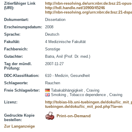
Zitierfähiger Link
http://nbn-resolving.de/urn:nbn:de:bsz:21-opus
(URI):
http://hdl.handle.net/10900/45246
http://nbn-resolving.org/urn:nbn:de:bsz:21-dsp
Dokumentart:
Dissertation
Erscheinungsdatum:
2008
Sprache:
Deutsch
Fakultät:
4 Medizinische Fakultät
Fachbereich:
Sonstige
Gutachter:
Batra, Anil (Prof. Dr. med.)
Tag der mündl.
2007-11-27
Prüfung:
DDC-Klassifikation:
610 - Medizin, Gesundheit
Schlagworte:
Rauchen
Freie Schlagwörter:
Tabakabhängigkeit , Craving
Smoking , Tobacco dependence , Craving
Lizenz:
http://tobias-lib.uni-tuebingen.de/doku/lic_mi
tuebingen.de/doku/lic_mit_pod.php?la=en
Gedruckte Kopie
Print-on-Demand
bestellen:
Zur Langanzeige