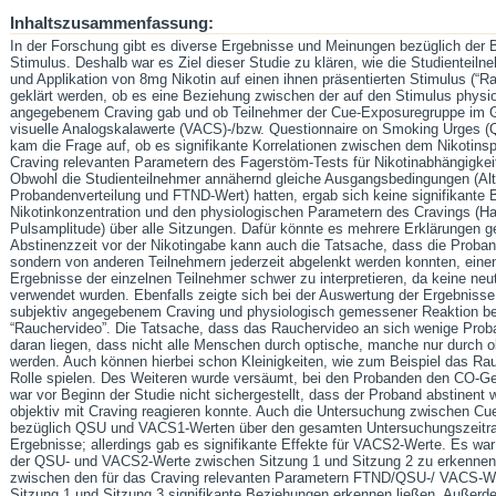
Inhaltszusammenfassung:
In der Forschung gibt es diverse Ergebnisse und Meinungen bezüglich der
Stimulus. Deshalb war es Ziel dieser Studie zu klären, wie die Studienteiln
und Applikation von 8mg Nikotin auf einen ihnen präsentierten Stimulus (“R
geklärt werden, ob es eine Beziehung zwischen der auf den Stimulus physi
angegebenem Craving gab und ob Teilnehmer der Cue-Exposuregruppe im G
visuelle Analogskalawerte (VACS)-/bzw. Questionnaire on Smoking Urges (
kam die Frage auf, ob es signifikante Korrelationen zwischen dem Nikotins
Craving relevanten Parametern des Fagerstöm-Tests für Nikotinabhängigk
Obwohl die Studienteilnehmer annähernd gleiche Ausgangsbedingungen (Alte
Probandenverteilung und FTND-Wert) hatten, ergab sich keine signifikante
Nikotinkonzentration und den physiologischen Parametern des Cravings (Hau
Pulsamplitude) über alle Sitzungen. Dafür könnte es mehrere Erklärungen ge
Abstinenzzeit vor der Nikotingabe kann auch die Tatsache, dass die Proban
sondern von anderen Teilnehmern jederzeit abgelenkt werden konnten, einen
Ergebnisse der einzelnen Teilnehmer schwer zu interpretieren, da keine neut
verwendet wurden. Ebenfalls zeigte sich bei der Auswertung der Ergebnisse 
subjektiv angegebenem Craving und physiologisch gemessener Reaktion be
“Rauchervideo”. Die Tatsache, dass das Rauchervideo an sich wenige Prob
daran liegen, dass nicht alle Menschen durch optische, manche nur durch ol
werden. Auch können hierbei schon Kleinigkeiten, wie zum Beispiel das Rau
Rolle spielen. Des Weiteren wurde versäumt, bei den Probanden den CO-Ge
war vor Beginn der Studie nicht sichergestellt, dass der Proband abstinent
objektiv mit Craving reagieren konnte. Auch die Untersuchung zwischen C
bezüglich QSU und VACS1-Werten über den gesamten Untersuchungszeitrau
Ergebnisse; allerdings gab es signifikante Effekte für VACS2-Werte. Es wa
der QSU- und VACS2-Werte zwischen Sitzung 1 und Sitzung 2 zu erkennen. D
zwischen den für das Craving relevanten Parametern FTND/QSU-/ VACS-Wert
Sitzung 1 und Sitzung 3 signifikante Beziehungen erkennen ließen. Außerde