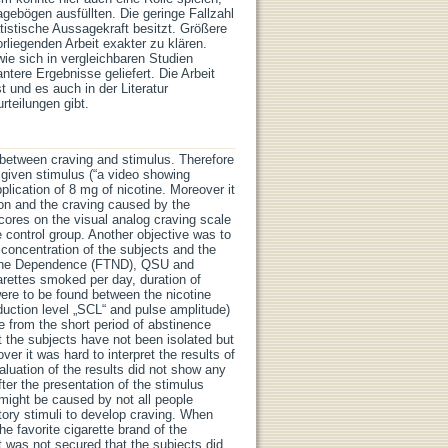
ebögen ausfüllten. Die geringe Fallzahl
atistische Aussagekraft besitzt. Größere
liegenden Arbeit exakter zu klären.
ie sich in vergleichbaren Studien
ntere Ergebnisse geliefert. Die Arbeit
t und es auch in der Literatur
teilungen gibt.
on between craving and stimulus. Therefore
e given stimulus (“a video showing
lication of 8 mg of nicotine. Moreover it
ion and the craving caused by the
ores on the visual analog craving scale
control group. Another objective was to
 concentration of the subjects and the
otine Dependence (FTND), QSU and
rettes smoked per day, duration of
were to be found between the nicotine
duction level „SCL“ and pulse amplitude)
de from the short period of abstinence
at the subjects have not been isolated but
r it was hard to interpret the results of
luation of the results did not show any
fter the presentation of the stimulus
 might be caused by not all people
tory stimuli to develop craving. When
he favorite cigarette brand of the
 was not secured that the subjects did