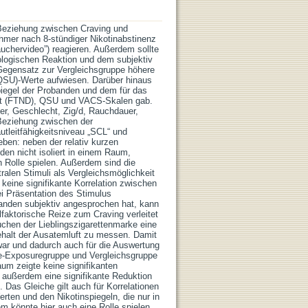
 Beziehung zwischen Craving und
ehmer nach 8-stündiger Nikotinabstinenz
auchervideo”) reagieren. Außerdem sollte
ologischen Reaktion und dem subjektiv
egensatz zur Vergleichsgruppe höhere
QSU)-Werte aufwiesen. Darüber hinaus
piegel der Probanden und dem für das
eit (FTND), QSU und VACS-Skalen gab.
r, Geschlecht, Zig/d, Rauchdauer,
 Beziehung zwischen der
tleitfähigkeitsniveau „SCL“ und
ben: neben der relativ kurzen
den nicht isoliert in einem Raum,
 Rolle spielen. Außerdem sind die
ralen Stimuli als Vergleichsmöglichkeit
keine signifikante Korrelation zwischen
i Präsentation des Stimulus
anden subjektiv angesprochen hat, kann
faktorische Reize zum Craving verleitet
chen der Lieblingszigarettenmarke eine
halt der Ausatemluft zu messen. Damit
 war und dadurch auch für die Auswertung
ue-Exposuregruppe und Vergleichsgruppe
m zeigte keine signifikanten
r außerdem eine signifikante Reduktion
as Gleiche gilt auch für Korrelationen
en und den Nikotinspiegeln, die nur in
m könnte hier auch eine Rolle spielen,