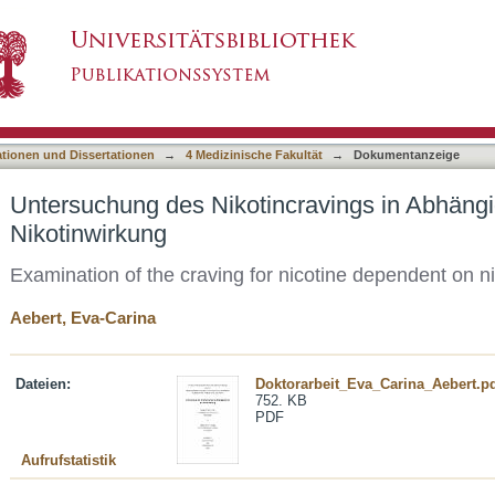
ravings in Abhängigkeit von der Nikotinwirku
asiert)
ationen und Dissertationen
→
4 Medizinische Fakultät
→
Dokumentanzeige
Untersuchung des Nikotincravings in Abhängi
Nikotinwirkung
Examination of the craving for nicotine dependent on ni
Aebert, Eva-Carina
Dateien:
Doktorarbeit_Eva_Carina_Aebert.p
752. KB
PDF
Aufrufstatistik