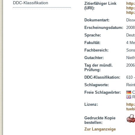
DDC-Klassifikation
Zitierfähiger Link
http
(URI):
http
http
Dokumentart:
Disse
Erscheinungsdatum:
2008
Sprache:
Deut
Fakultät:
4 Me
Fachbereich:
Sons
Gutachter:
Nieth
Tag der mündl.
2006
Prüfung:
DDC-Klassifikation:
610 
Schlagworte:
Reint
Freie Schlagwörter:
C
R
Lizenz:
http
tueb
Gedruckte Kopie
bestellen:
Zur Langanzeige