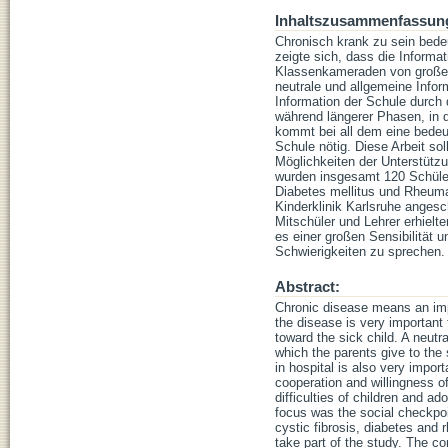
Inhaltszusammenfassun
Chronisch krank zu sein bedeu
zeigte sich, dass die Informa
Klassenkameraden von großer 
neutrale und allgemeine Infor
Information der Schule durch 
während längerer Phasen, in 
kommt bei all dem eine bedeut
Schule nötig. Diese Arbeit so
Möglichkeiten der Unterstützu
wurden insgesamt 120 Schüle
Diabetes mellitus und Rheuma 
Kinderklinik Karlsruhe angesc
Mitschüler und Lehrer erhielt
es einer großen Sensibilität u
Schwierigkeiten zu sprechen.
Abstract:
Chronic disease means an impo
the disease is very important
toward the sick child. A neutr
which the parents give to the 
in hospital is also very impo
cooperation and willingness o
difficulties of children and a
focus was the social checkpoi
cystic fibrosis, diabetes and
take part of the study. The c