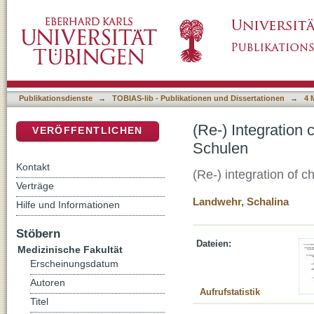
(Re-) Integration chronisch kranker Kinder u
DSpace Repositorium (Manakin basiert)
Publikationsdienste
→
TOBIAS-lib - Publikationen und Dissertationen
→
4 
(Re-) Integration
VERÖFFENTLICHEN
Schulen
Kontakt
(Re-) integration of 
Verträge
Landwehr, Schalina
Hilfe und Informationen
Stöbern
Dateien:
Medizinische Fakultät
Erscheinungsdatum
Autoren
Aufrufstatistik
Titel