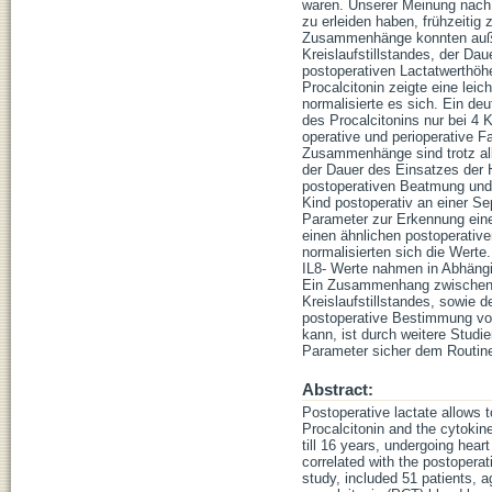
waren. Unserer Meinung nach e
zu erleiden haben, frühzeitig
Zusammenhänge konnten auße
Kreislaufstillstandes, der Dau
postoperativen Lactatwerthöh
Procalcitonin zeigte eine lei
normalisierte es sich. Ein de
des Procalcitonins nur bei 4 
operative und perioperative Fa
Zusammenhänge sind trotz a
der Dauer des Einsatzes der 
postoperativen Beatmung und
Kind postoperativ an einer Se
Parameter zur Erkennung einer
einen ähnlichen postoperative
normalisierten sich die Werte.
IL8- Werte nahmen in Abhängi
Ein Zusammenhang zwischen d
Kreislaufstillstandes, sowie 
postoperative Bestimmung von 
kann, ist durch weitere Studi
Parameter sicher dem Routin
Abstract:
Postoperative lactate allows t
Procalcitonin and the cytokin
till 16 years, undergoing hear
correlated with the postopera
study, included 51 patients, a