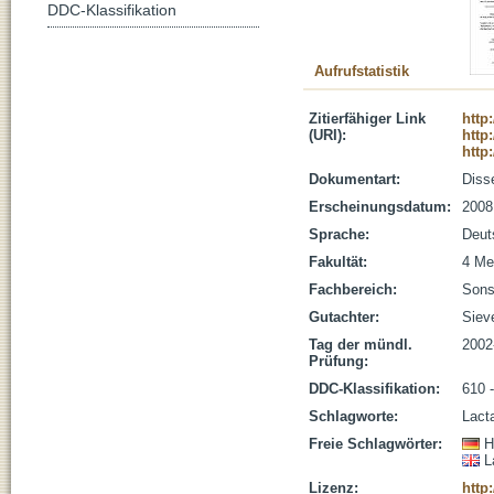
DDC-Klassifikation
Aufrufstatistik
Zitierfähiger Link
http
(URI):
http
http
Dokumentart:
Disse
Erscheinungsdatum:
2008
Sprache:
Deut
Fakultät:
4 Me
Fachbereich:
Sons
Gutachter:
Siev
Tag der mündl.
2002
Prüfung:
DDC-Klassifikation:
610 
Schlagworte:
Lacta
Freie Schlagwörter:
H
L
Lizenz:
http