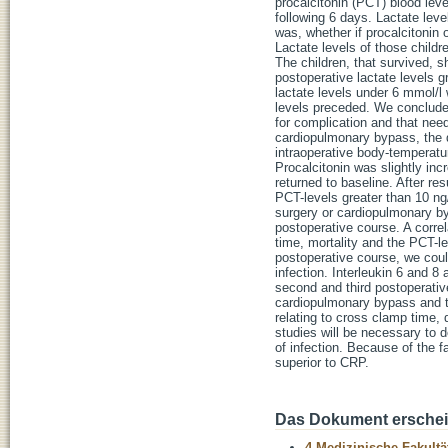
procalcitonin (PCT) blood lev
following 6 days. Lactate lev
was, whether if procalcitonin o
Lactate levels of those childr
The children, that survived, 
postoperative lactate levels g
lactate levels under 6 mmol/l
levels preceded. We concluded,
for complication and that nee
cardiopulmonary bypass, the du
intraoperative body-temperatu
Procalcitonin was slightly inc
returned to baseline. After re
PCT-levels greater than 10 ng/
surgery or cardiopulmonary by
postoperative course. A corre
time, mortality and the PCT-le
postoperative course, we cou
infection. Interleukin 6 and 8
second and third postoperativ
cardiopulmonary bypass and th
relating to cross clamp time, 
studies will be necessary to d
of infection. Because of the 
superior to CRP.
Das Dokument erschein
4 Medizinische Fakultä