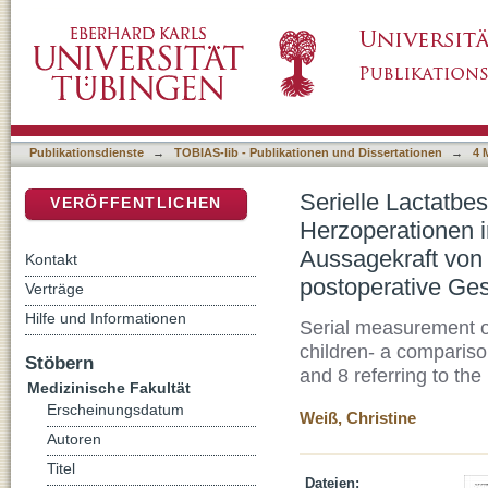
Serielle Lactatbestimmung als prognostische
DSpace Repositorium (Manakin basiert)
Vergleich mit der prognostischen Aussagekraf
das postoperative Geschehen nach Herzoper
Publikationsdienste
→
TOBIAS-lib - Publikationen und Dissertationen
→
4 
Serielle Lactatbe
VERÖFFENTLICHEN
Herzoperationen i
Aussagekraft von 
Kontakt
postoperative Ge
Verträge
Hilfe und Informationen
Serial measurement of
children- a comparison
Stöbern
and 8 referring to the
Medizinische Fakultät
Erscheinungsdatum
Weiß, Christine
Autoren
Titel
Dateien: