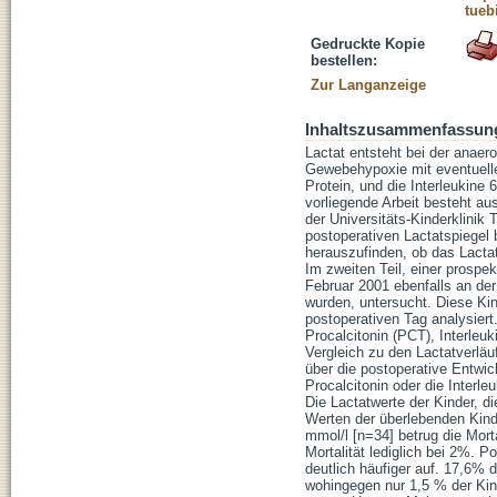
tueb
Gedruckte Kopie
bestellen:
Zur Langanzeige
Inhaltszusammenfassun
Lactat entsteht bei der anaer
Gewebehypoxie mit eventuell
Protein, und die Interleukine
vorliegende Arbeit besteht au
der Universitäts-Kinderklinik
postoperativen Lactatspiegel 
herauszufinden, ob das Lacta
Im zweiten Teil, einer prospek
Februar 2001 ebenfalls an der
wurden, untersucht. Diese Ki
postoperativen Tag analysier
Procalcitonin (PCT), Interleuk
Vergleich zu den Lactatverlä
über die postoperative Entwic
Procalcitonin oder die Interle
Die Lactatwerte der Kinder, di
Werten der überlebenden Kinde
mmol/l [n=34] betrug die Mort
Mortalität lediglich bei 2%. P
deutlich häufiger auf. 17,6% d
wohingegen nur 1,5 % der Kind