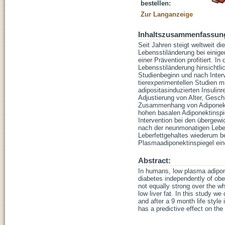
bestellen:
Zur Langanzeige
Inhaltszusammenfassun
Seit Jahren steigt weltweit d
Lebensstiländerung bei einige
einer Prävention profitiert. 
Lebensstiländerung hinsichtli
Studienbeginn und nach Inter
tierexperimentellen Studien m
adipositasinduzierten Insulin
Adjustierung von Alter, Gesch
Zusammenhang von Adiponektin
hohen basalen Adiponektinspie
Intervention bei den übergewi
nach der neunmonatigen Leben
Leberfettgehaltes wiederum b
Plasmaadiponektinspiegel eine
Abstract:
In humans, low plasma adipone
diabetes independently of obesi
not equally strong over the wh
low liver fat. In this study we
and after a 9 month life style
has a predictive effect on the 