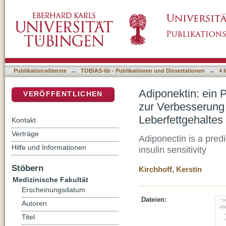
Adiponektin: ein Prädiktor für den Erfolg ein
DSpace Repositorium (Manakin basiert)
Insulinsensitivität und Verringerung des Lebe
Publikationsdienste
→
TOBIAS-lib - Publikationen und Dissertationen
→
4 
Adiponektin: ein P
VERÖFFENTLICHEN
zur Verbesserung 
Leberfettgehaltes
Kontakt
Verträge
Adiponectin is a predic
Hilfe und Informationen
insulin sensitivity
Stöbern
Kirchhoff, Kerstin
Medizinische Fakultät
Erscheinungsdatum
Dateien:
Autoren
Titel