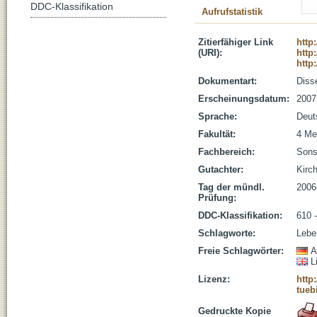
DDC-Klassifikation
Aufrufstatistik
Zitierfähiger Link
http
(URI):
http
http
Dokumentart:
Disse
Erscheinungsdatum:
2007
Sprache:
Deut
Fakultät:
4 Me
Fachbereich:
Sons
Gutachter:
Kirch
Tag der mündl.
2006
Prüfung:
DDC-Klassifikation:
610 
Schlagworte:
Lebe
Freie Schlagwörter:
A
L
Lizenz:
http
tueb
Gedruckte Kopie