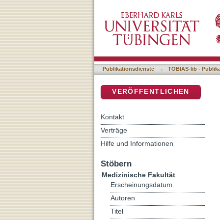
Quantitative Bestimmung v
DSpace Repositorium (Manakin b
nach Subarachnoidalblut
Publikationsdienste
→
TOBIAS-lib - Publik
VERÖFFENTLICHEN
Kontakt
Verträge
Hilfe und Informationen
Stöbern
Medizinische Fakultät
Erscheinungsdatum
Autoren
Titel