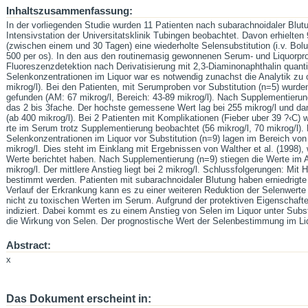
Inhaltszusammenfassung:
In der vorliegenden Studie wurden 11 Patienten nach subarachnoidaler Blut
Intensivstation der Universitatsklinik Tubingen beobachtet. Davon erhielten
(zwischen einem und 30 Tagen) eine wiederholte Selensubstitution (i.v. Bo
500 per os). In den aus den routinemasig gewonnenen Serum- und Liquorp
Fluoreszenzdetektion nach Derivatisierung mit 2,3-Diaminonaphthalin quanti
Selenkonzentrationen im Liquor war es notwendig zunachst die Analytik zu 
mikrog/l). Bei den Patienten, mit Serumproben vor Substitution (n=5) wurden
gefunden (AM: 67 mikrog/l, Bereich: 43-89 mikrog/l). Nach Supplementieru
das 2 bis 3fache. Der hochste gemessene Wert lag bei 255 mikrog/l und dam
(ab 400 mikrog/l). Bei 2 Patienten mit Komplikationen (Fieber uber 39 ?‹C) w
rte im Serum trotz Supplementierung beobachtet (56 mikrog/l, 70 mikrog/l)
Selenkonzentrationen im Liquor vor Substitution (n=9) lagen im Bereich von 
mikrog/l. Dies steht im Einklang mit Ergebnissen von Walther et al. (1998)
Werte berichtet haben. Nach Supplementierung (n=9) stiegen die Werte im AM
mikrog/l. Der mittlere Anstieg liegt bei 2 mikrog/l. Schlussfolgerungen: Mi
bestimmt werden. Patienten mit subarachnoidaler Blutung haben erniedrigt
Verlauf der Erkrankung kann es zu einer weiteren Reduktion der Selenwert
nicht zu toxischen Werten im Serum. Aufgrund der protektiven Eigenschaft
indiziert. Dabei kommt es zu einem Anstieg von Selen im Liquor unter Substi
die Wirkung von Selen. Der prognostische Wert der Selenbestimmung im Liq
Abstract:
x
Das Dokument erscheint in: