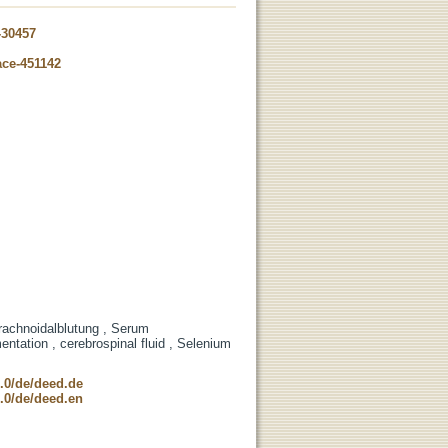
-30457
ace-451142
arachnoidalblutung , Serum
tation , cerebrospinal fluid , Selenium
.0/de/deed.de
.0/de/deed.en