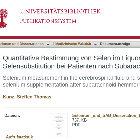
on Selen im Liquor und Serum unter Selensubs
asiert)
ung
ationen und Dissertationen
→
4 Medizinische Fakultät
→
Dokumentanzeige
Quantitative Bestimmung von Selen im Liquo
Selensubstitution bei Patienten nach Subara
Selenium measurement in the cerebrospinal fluid and s
selenium supplementation after subarachnoid hemmor
Kunz, Steffen Thomas
Dateien:
Selenium_und_SAB_Dissertation_1
737. KB
PDF
Aufrufstatistik