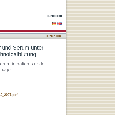
titution bei Patienten
Einloggen
« zurück
r und Serum unter
chnoidalblutung
erum in patients under
rhage
0_2007.pdf