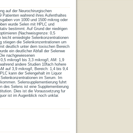
ung auf der Neurochirurgischen
 9 Patienten wahrend ihres Aufenthaltes
lusgaben von 1000 und 1500 mikrog oder
roben wurde Selen mit HPLC und
tativ bestimmt. Auf Grund der niedrigen
optimieren (Nachweisgrenze: 0,5
 leicht erniedrigte Selenkonzentrationen
ng stiegen die Selenkonzentrationen um
it deutlich unter dem toxischen Bereich
urde ein deutlicher Abfall der Selenwe
. Die nachgewiesenen
0,5 mikrog/l bis 3,3 mikrog/l, AM: 1,9
, wahrend andere Studien 10fach hohere
 auf 3,9 mikrog/l, Bereich: 1,4 bis 9,4
t HPLC kann der Selengehalt im Liquor
e Selenkonzentrationen im Serum. Im
e kommen. Selensupplementierung fuhrt
en des Selens ist eine Supplementierung
tution. Dies ist die Voraussetzung fur
uor ist im Augenblick noch unklar.