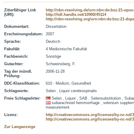
Zitierfähiger Link
http://nbn-resolving.de/urn:nbn:de:bsz:21-opus
(URI):
http://hdl.handle.net/10900/45114
http://nbn-resolving.org/urn:nbn:de:bsz:21-dsp
Dokumentart:
Dissertation
Erscheinungsdatum:
2007
Sprache:
Deutsch
Fakultät:
4 Medizinische Fakultät
Fachbereich:
Sonstige
Gutachter:
Schweinsberg, F.
Tag der mündl.
2006-11-28
Prüfung:
DDC-Klassifikation:
610 - Medizin, Gesundheit
Schlagworte:
Selen , Liquor cerebrospinalis
Freie Schlagwörter:
Selen , Liquor , SAB , Selensubstitution , Sub
subarachnoid hemmorrhage , selenium supplemen
measurement
Lizenz:
http://creativecommons.org/licenses/by-nc-nd/3
http://creativecommons.org/licenses/by-nc-nd/3
Zur Langanzeige